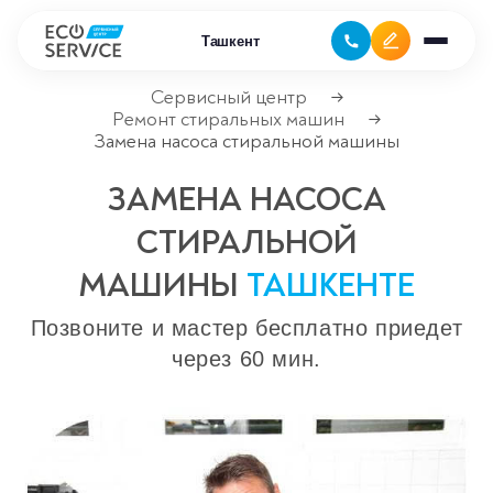
Ташкент
Сервисный центр
→
Ремонт стиральных машин
→
Замена насоса стиральной машины
Ремонт бытовой техники
ЗАМЕНА НАСОСА
Ремонт климатической техники
СТИРАЛЬНОЙ
Ремонт компьютерной техники
МАШИНЫ
ТАШКЕНТЕ
Ремонт крупно бытовой техники
Позвоните и мастер бесплатно приедет
Ремонт офисной техники
через 60 мин.
Ремонт цифровой техники
Сервисные центры
Ремонт кофемашин