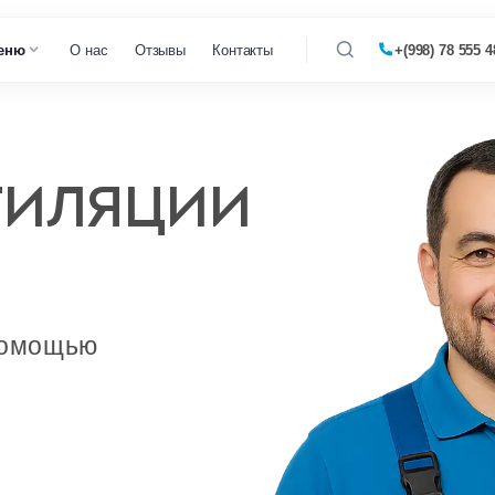
еню
О нас
Отзывы
Контакты
+(998) 78 555 4
 кофемашин
ТИЛЯЦИИ
 микроволновок
 парогенераторов
 пылесосов
помощью