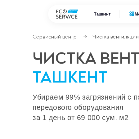
Ташкент
М
Сервисный центр
Чистка вентиляции
→
Ремонт
Ремонт бытовой техники
ЧИСТКА ВЕН
Ремонт
Ремонт климатической техники
ТАШКЕНТ
Ремонт
Ремонт компьютерной техники
Ремонт
Ремонт крупно бытовой техники
Убираем 99% загрязнений с 
передового оборудования
Ремонт офисной техники
за 1 день от 69 000 сум. м2
Ремонт цифровой техники
Сервисные центры