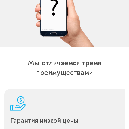
перезвоним в течение 3-х минут
Мы отличаемся тремя
Спасибо!
Менеджер свяжется с вами в
преимуществами
течение 3-x минут.
Гарантия низкой цены