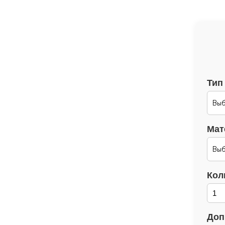
Тип
Мат
Кол
Доп