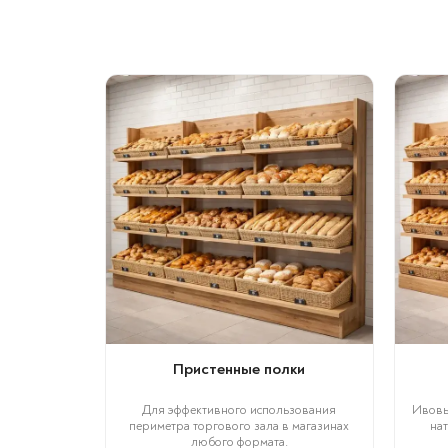
Пристенные полки
Для эффективного использования
Ивовы
периметра торгового зала в магазинах
нат
любого формата.