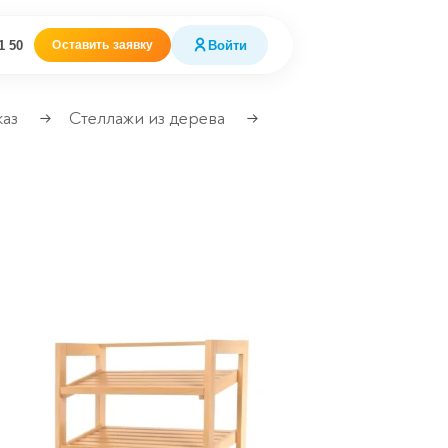
1 50
Войти
Оставить заявку
каз
Стеллажи из дерева
→
→