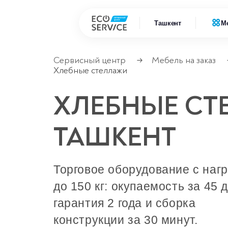
Ташкент
М
Сервисный центр
Мебель на заказ
→
Хлебные стеллажи
Ремонт
Ремонт бытовой техники
ХЛЕБНЫЕ СТ
Ремонт
Ремонт климатической техники
Ремонт
ТАШКЕНТ
Ремонт компьютерной техники
Ремонт
Ремонт крупно бытовой техники
Торговое оборудование с наг
Ремонт офисной техники
до 150 кг: окупаемость за 45 
Ремонт цифровой техники
гарантия 2 года и сборка
конструкции за 30 минут.
Сервисные центры