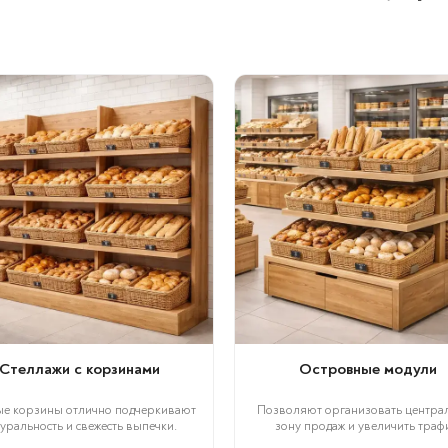
Стеллажи с корзинами
Островные модули
е корзины отлично подчеркивают
Позволяют организовать центра
уральность и свежесть выпечки.
зону продаж и увеличить траф