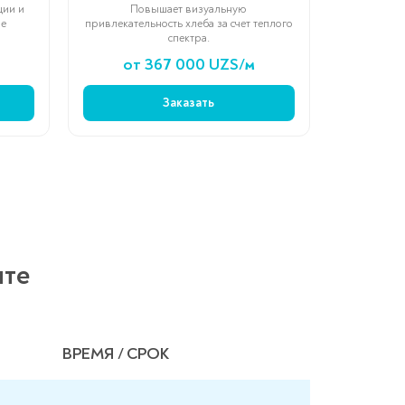
ции и
Повышает визуальную
не
привлекательность хлеба за счет теплого
спектра.
от 367 000 UZS/м
Заказать
нте
ВРЕМЯ / СРОК