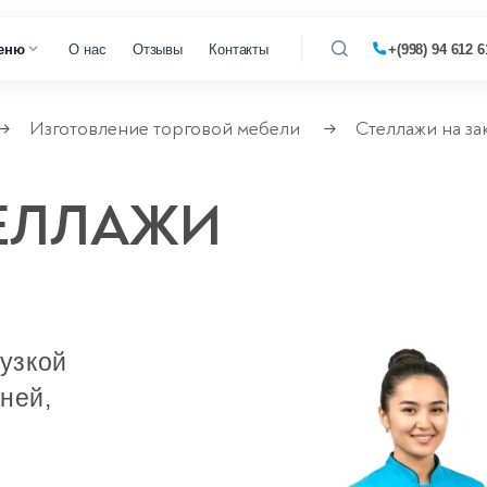
еню
О нас
Отзывы
Контакты
+(998) 94 612 6
Изготовление торговой мебели
Стеллажи на за
→
→
 кофемашин
ЕЛЛАЖИ
 микроволновок
 парогенераторов
 пылесосов
рузкой
дней,