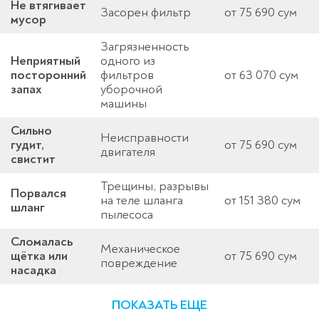
Не втягивает
Засорен фильтр
от 75 690 сум
мусор
Загрязненность
Неприятный
одного из
посторонний
фильтров
от 63 070 сум
запах
уборочной
машины
Сильно
Неисправности
гудит,
от 75 690 сум
двигателя
свистит
Трещины, разрывы
Порвался
на теле шланга
от 151 380 сум
шланг
пылесоса
Сломалась
Механическое
щётка или
от 75 690 сум
повреждение
насадка
ПОКАЗАТЬ ЕЩЕ