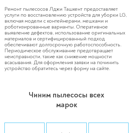
Ремонт пылесосов Лджи Ташкент предоставляет
Оставьте заявку
услуги по восстановлению устройств для уборки LG,
перезвоним в течение 3-х минут
включая модели с контейнерами, мешками и
роботизированные варианты. Оперативное
выявление дефектов, использование оригинальных
материалов и сертифицированный подход
обеспечивают долгосрочную работоспособность.
Периодическое обслуживание предотвращает
неисправности, такие как снижение мощности
всасывания. Для оформления заявки на починить
устройство обратитесь через форму на сайте.
Спасибо!
Менеджер свяжется с вами в
течение 3-x минут.
Чиним пылесосы всех
марок