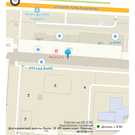
Работает на API 2ГИС
Лицензионное соглашение
Доехать с 2ГИС
Для корректной работы Raster JS API нужен ключ. Помощь:
api@2gis.ru