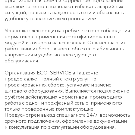
организованная схема и корректное подключение
всех компонентов позволяют избежать аварийных
ситуаций, повысить надёжность сети и обеспечить
удобное управление электропитанием.
Оставьте заявку
перезвоним в течение 3-х минут
Установка электрощитка
требует чёткого соблюдения
нормативов, применения сертифицированных
модулей и точности на всех этапах. От качества этих
работ зависит безопасность объекта, стабильность
напряжения и удобство последующего
обслуживания.
Организация
ECO-SERVICE
в Ташкенте
предоставляет полный спектр услуг по
проектированию, сборке, установке и замене
Спасибо!
щитового оборудования. Выполняется подключение
Менеджер свяжется с вами в
с учётом действующих нормативов, производится
течение 3-x минут.
работа с одно- и
трехфазный
сетью, применяются
только проверенные комплектующие.
Предусмотрен выезд специалиста
24/7
, возможность
срочного подключения, оформление документации
и консультация по эксплуатации оборудования.