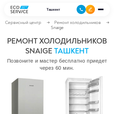
Ташкент
Сервисный центр
Ремонт холодильников
→
→
Snaige
Ремонт бытовой техники
РЕМОНТ ХОЛОДИЛЬНИКОВ
Ремонт климатической техники
SNAIGE
ТАШКЕНТ
Ремонт компьютерной техники
Позвоните и мастер бесплатно приедет
через 60 мин.
Ремонт крупно бытовой техники
Ремонт офисной техники
Ремонт цифровой техники
Сервисные центры
Ремонт кофемашин