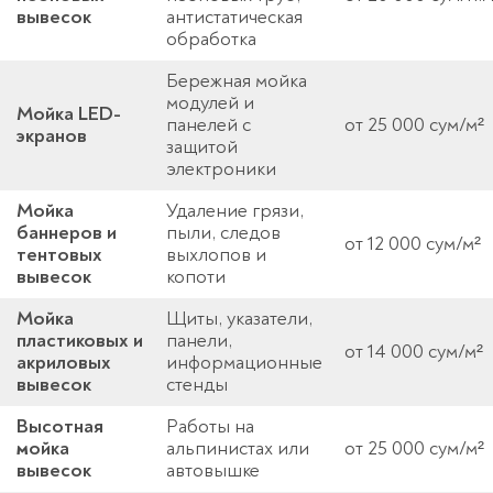
вывесок
антистатическая
обработка
Бережная мойка
модулей и
Мойка LED-
панелей с
от 25 000 сум/м²
экранов
защитой
электроники
Мойка
Удаление грязи,
баннеров и
пыли, следов
от 12 000 сум/м²
тентовых
выхлопов и
вывесок
копоти
Мойка
Щиты, указатели,
пластиковых и
панели,
от 14 000 сум/м²
акриловых
информационные
вывесок
стенды
Высотная
Работы на
мойка
альпинистах или
от 25 000 сум/м²
вывесок
автовышке