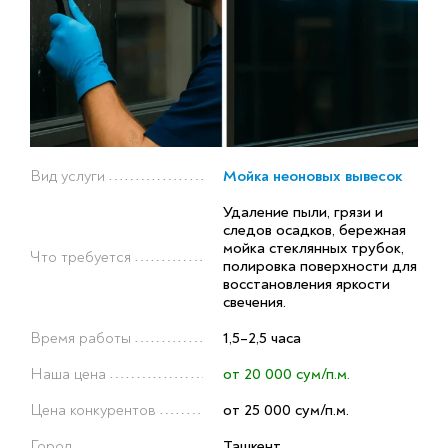
Вид услуги
Мойка неоновых вывесок
Удаление пыли, грязи и
следов осадков, бережная
мойка стеклянных трубок,
Что требуется
полировка поверхности для
восстановления яркости
свечения.
Время работы
1,5–2,5 часа
Наша цена
от 20 000 сум/п.м.
Цена конкурентов
от 25 000 сум/п.м.
Город
Ташкент