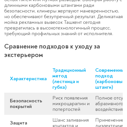
длинными карбоновыми штангами ради
безопасности, клинеры жертвуют маневренностью,
но обеспечивают безупречный результат. Деликатная
мойка рекламных вывесок Ташкент
сегодня
превратилась в высокотехнологичный процесс,
требующий профильных знаний от исполнителя.
Сравнение подходов к уходу за
Спасибо!
экстерьером
Менеджер свяжется с вами в
течение 3-x минут.
Традиционный
Современный
метод
подход
Характеристика
(лестница и
(карбоновые
губка)
штанги)
Риск появления
Полное отсут
Безопасность
микроцарапин и
абразивного
покрытий
потертостей
воздействия
Шанс заливания
Применение
Защита
контактов и
диэлектричес