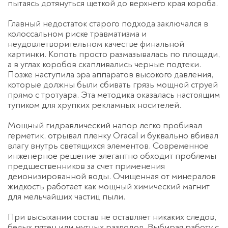
пытаясь дотянуться щеткой до верхнего края короба.
Главный недостаток старого подхода заключался в
колоссальном риске травматизма и
неудовлетворительном качестве финальной
картинки. Копоть просто размазывалась по площади,
а в углах коробов скапливались черные подтеки.
Позже наступила эра аппаратов высокого давления,
которые должны были сбивать грязь мощной струей
прямо с тротуара. Эта методика оказалась настоящим
тупиком для хрупких рекламных носителей.
Мощный гидравлический напор легко пробивал
герметик, отрывал пленку Oracal и буквально вбивал
влагу внутрь светящихся элементов. Современное
инженерное решение элегантно обходит проблемы
предшественников за счет применения
деионизированной воды. Очищенная от минералов
жидкость работает как мощный химический магнит
для мельчайших частиц пыли.
Оставьте заявку
перезвоним в течение 3-х минут
При высыхании состав не оставляет никаких следов,
белых пятен или мутных разводов. Выбирая работу с