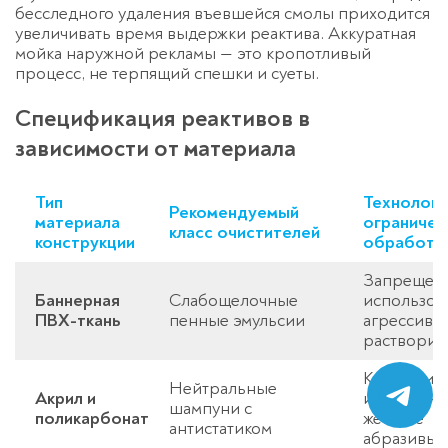
бесследного удаления въевшейся смолы приходится
увеличивать время выдержки реактива. Аккуратная
мойка наружной рекламы
— это кропотливый
процесс, не терпящий спешки и суеты.
Спецификация реактивов в
зависимости от материала
Тип
Технологи
Рекомендуемый
материала
ограничен
класс очистителей
конструкции
обработк
Запрещен
Баннерная
Слабощелочные
использов
ПВХ-ткань
пенные эмульсии
агрессивн
растворит
Категорич
Нейтральные
Акрил и
исключают
шампуни с
поликарбонат
жесткие
антистатиком
абразивы