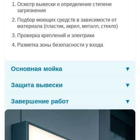
Осмотр вывески и определение степени
загрязнения
Подбор моющих средств в зависимости от
материала (пластик, акрил, металл, стекло)
Проверка креплений и электрики
Разметка зоны безопасности у входа
Основная мойка
▾
Защита вывески
▾
Нанесение моющего раствора, безопасного
для покрытия и подсветки
Завершение работ
▾
Аккуратная ручная или механическая очистка
Полировка лицевой панели для равномерного
поверхности
свечения
Удаление следов пыли, копоти и насекомых
Нанесение антистатического состава от пыли
Уборка рабочей зоны
Промывка чистой водой и устранение разводов
При необходимости — обработка гидрофобным
Повторная проверка состояния вывески
средством
Фотоотчёт выполненных работ