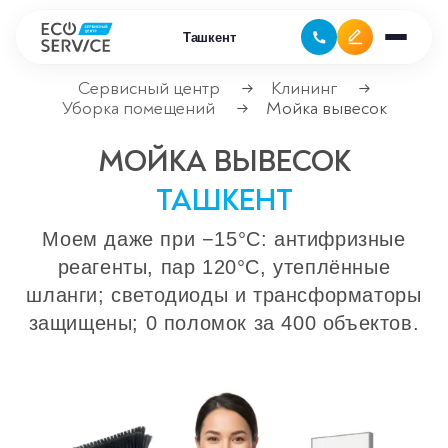
Ташкент
Сервисный центр
Клининг
→
→
Уборка помещений
Мойка вывесок
→
Ремонт бытовой техники
МОЙКА ВЫВЕСОК
Ремонт климатической техники
ТАШКЕНТ
Ремонт компьютерной техники
Моем даже при −15°C: антифризные
реагенты, пар 120°C, утеплённые
Ремонт крупно бытовой техники
шланги; светодиоды и трансформаторы
защищены; 0 поломок за 400 объектов.
Ремонт офисной техники
Ремонт цифровой техники
Сервисные центры
Ремонт кофемашин