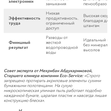
электроники
замыкания
пенообразова
Низкая
Высокая скор
Эффективность
продуктивность,
благодаря дл
труда
ограниченный
штангам
доступ
Разводы от
Идеальный гл
Финишный
жесткой
без минераль
результат
водопроводной
высолов
воды
Совет эксперта от Мехрибан Абдукаримовой,
Старшего клинера компании Eco-Service:
«Строго
запрещено протирать акриловые элементы сухими
бумажными полотенцами. На сухую
микроскопическая уличная пыль работает подобно
наждачной бумаге, царапая пластик и навсегда лишая
конструкцию блеска».