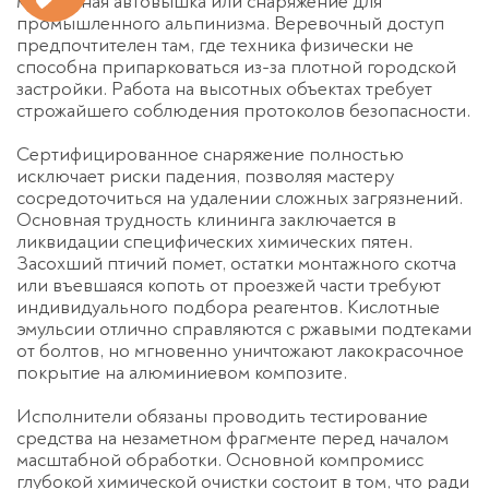
мобильная автовышка или снаряжение для
промышленного альпинизма. Веревочный доступ
предпочтителен там, где техника физически не
способна припарковаться из-за плотной городской
застройки. Работа на высотных объектах требует
строжайшего соблюдения протоколов безопасности.
Сертифицированное снаряжение полностью
исключает риски падения, позволяя мастеру
сосредоточиться на удалении сложных загрязнений.
Основная трудность клининга заключается в
ликвидации специфических химических пятен.
Засохший птичий помет, остатки монтажного скотча
или въевшаяся копоть от проезжей части требуют
индивидуального подбора реагентов. Кислотные
эмульсии отлично справляются с ржавыми подтеками
от болтов, но мгновенно уничтожают лакокрасочное
покрытие на алюминиевом композите.
Исполнители обязаны проводить тестирование
средства на незаметном фрагменте перед началом
масштабной обработки. Основной компромисс
глубокой химической очистки состоит в том, что ради