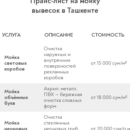
Прайс-лист на мойку
вывесок в Ташкенте
УСЛУГА
ОПИСАНИЕ
СТОИМОСТЬ
Очистка
наружных и
Мойка
внутренних
световых
от 15 000 сум/м²
поверхностей
коробов
рекламных
коробов
Акрил, металл,
Мойка
ПВХ — бережная
объёмных
от 18 000 сум/м²
очистка сложных
букв
форм
Очистка
Мойка
стеклянных
неоновых
неоновых труб,
от 20 000 сум/п.м