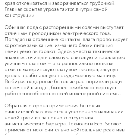
края отклеиваться и заворачиваться трубочкой.
Главная скрытая угроза таится внутри самой
конструкции.
Обычная вода с растворенными солями выступает
отличным проводником электрического тока.
Попадая на оголенные контакты, влага провоцирует
короткое замыкание, из-за чего блоки питания
неминуемо выгорают. Здесь уместна техническая
аналогия: очищать сложную световую инсталляцию
уличным шлангом — это равносильно попытке
отмыть материнскую плату компьютера, засунув
деталь в работающую посудомоечную машину.
Выбирая недорогие бытовые растворители ради
копеечной выгоды, бизнес неизбежно жертвует
работоспособностью всей инженерной системы.
Обратная сторона применения бытовых
очистителей заключается в ускоренном налипании
новой грязи из-за полного отсутствия
антистатического барьера. Технологи Eco-Service
применяют исключительно нейтральные реактивы,