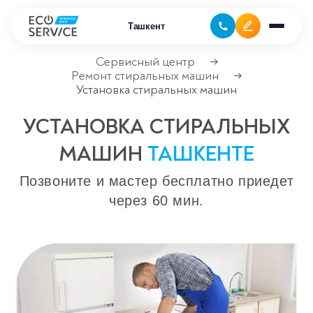
Ташкент
Сервисный центр
→
Ремонт стиральных машин
→
Установка стиральных машин
Ремонт бытовой техники
УСТАНОВКА СТИРАЛЬНЫХ
Ремонт климатической техники
МАШИН
ТАШКЕНТЕ
Ремонт компьютерной техники
Позвоните и мастер бесплатно приедет
Ремонт крупно бытовой техники
через 60 мин.
Ремонт офисной техники
Ремонт цифровой техники
Сервисные центры
Ремонт кофемашин