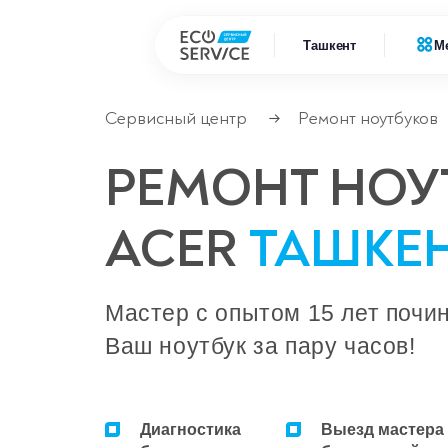
Ташкент
М
Сервисный центр
Ремонт ноутбуков
→
Ремонт
Ремонт бытовой техники
РЕМОНТ НОУ
Ремонт
Ремонт климатической техники
ACER
ТАШКЕ
Ремонт
Ремонт компьютерной техники
Ремонт
Ремонт крупно бытовой техники
Мастер с опытом 15 лет почи
Ваш ноутбук за пару часов!
Ремонт офисной техники
Ремонт цифровой техники
Диагностика
Выезд мастера
Сервисные центры