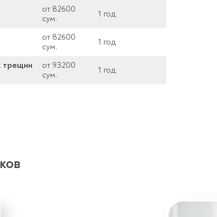
от 82600
1 год
сум.
от 82600
1 год
сум.
х трещин
от 93200
1 год
сум.
ков