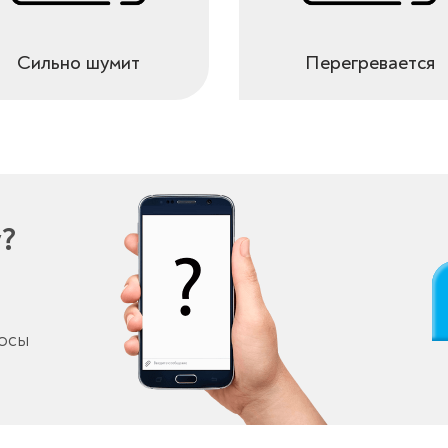
Сильно шумит
Перегревается
у?
росы