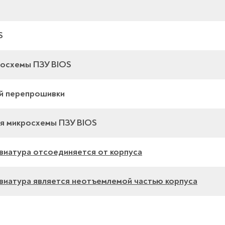
S
росхемы ПЗУ BIOS
ой перепрошивки
я микросхемы ПЗУ BIOS
авиатура отсоединяется от корпуса
лавиатура является неотъемлемой частью корпуса