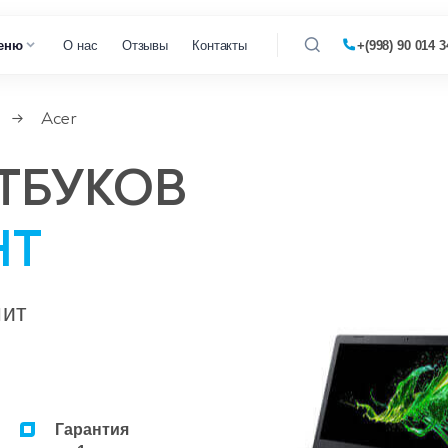
еню
О нас
Отзывы
Контакты
+(998) 90 014 3
Acer
→
 кофемашин
ТБУКОВ
 микроволновок
НТ
 парогенераторов
 пылесосов
нит
Гарантия