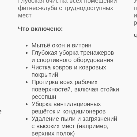
Глубокая очистка всех помещений
У
фитнес-клуба с труднодоступных
п
мест
и
Что включено:
Мытьё окон и витрин
Глубокая уборка тренажеров
и спортивного оборудования
Чистка ковров и ковровых
покрытий
Протирка всех рабочих
поверхностей, включая стойки
ресепшн
Уборка вентиляционных
е
решёток и кондиционеров
Удаление пыли и загрязнений
с высоких мест (например,
верхних полок)