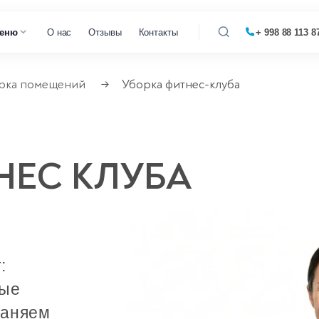
еню
О нас
Отзывы
Контакты
+ 998 88 113 8
рка помещений
Уборка фитнес-клуба
→
 кофемашин
 микроволновок
НЕС КЛУБА
 парогенераторов
 пылесосов
:
ные
раняем