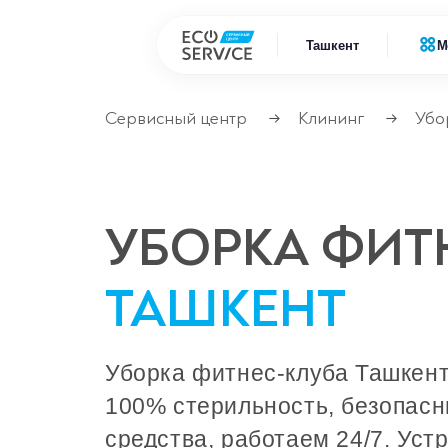
Ташкент
М
Сервисный центр
Клининг
Убо
→
→
Ремонт
Ремонт бытовой техники
Ремонт
Ремонт климатической техники
УБОРКА ФИТ
Ремонт
Ремонт компьютерной техники
Ремонт
ТАШКЕНТ
Ремонт крупно бытовой техники
Ремонт офисной техники
Уборка фитнес-клуба Ташкент
Ремонт цифровой техники
100% стерильность, безопас
средства, работаем 24/7. Уст
Сервисные центры