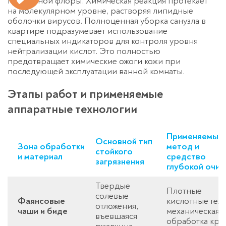
патогенной флоры. Химическая реакция протекает
на молекулярном уровне, растворяя липидные
оболочки вирусов. Полноценная
уборка санузла в
квартире
подразумевает использование
специальных индикаторов для контроля уровня
нейтрализации кислот. Это полностью
предотвращает химические ожоги кожи при
последующей эксплуатации ванной комнаты.
Этапы работ и применяемые
аппаратные технологии
Применяемый
Основной тип
Зона обработки
метод и
стойкого
и материал
средство
загрязнения
глубокой очис
Твердые
Плотные
солевые
Фаянсовые
кислотные гели
отложения,
чаши и биде
механическая
въевшаяся
обработка кро