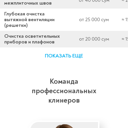
от 40 000 сум
≈ 
межплиточных швов
Глубокая очистка
вытяжной вентиляции
от 25 000 сум
≈ 
(решетки)
Очистка осветительных
от 20 000 сум
≈ 
приборов и плафонов
ПОКАЗАТЬ ЕЩЕ
Команда
профессиональных
клинеров