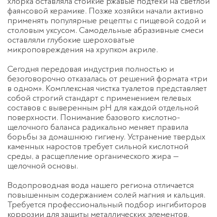
хлорка оставляла стойкие ржавые подтеки на светлой
фаянсовой керамике. Позже хозяйки начали активно
применять популярные рецепты с пищевой содой и
столовым уксусом. Самодельные абразивные смеси
оставляли глубокие шероховатые
микроповреждения на хрупком акриле.
Сегодня передовая индустрия полностью и
безоговорочно отказалась от решений формата «три
в одном». Комплексная
чистка туалетов
представляет
собой строгий стандарт с применением гелевых
составов с выверенным pH для каждой отдельной
поверхности. Понимание базового кислотно-
щелочного баланса радикально меняет правила
борьбы за домашнюю гигиену. Устранение твердых
каменных наростов требует сильной кислотной
среды, а расщепление органического жира —
щелочной основы.
Водопроводная вода нашего региона отличается
повышенным содержанием солей магния и кальция.
Требуется профессиональный подбор ингибиторов
коррозии для защиты металлических элементов.