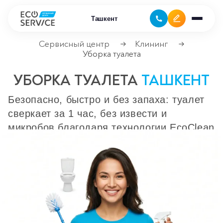
Ташкент
Сервисный центр
Клининг
→
→
Уборка туалета
Ремонт бытовой техники
УБОРКА ТУАЛЕТА
ТАШКЕНТ
Ремонт климатической техники
Безопасно, быстро и без запаха: туалет
сверкает за 1 час, без извести и
Ремонт компьютерной техники
микробов благодаря технологии EcoClean
Ремонт крупно бытовой техники
Ремонт офисной техники
Ремонт цифровой техники
Сервисные центры
Ремонт кофемашин