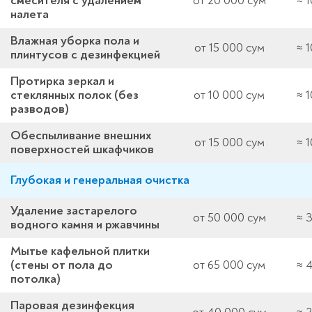
смесителя с удалением
от 20 000 сум
≈ 
налета
Влажная уборка пола и
от 15 000 сум
≈ 
плинтусов с дезинфекцией
Протирка зеркал и
стеклянных полок (без
от 10 000 сум
≈ 
разводов)
Обеспыливание внешних
от 15 000 сум
≈ 
поверхностей шкафчиков
Глубокая и генеральная очистка
Удаление застарелого
от 50 000 сум
≈ 
водного камня и ржавчины
Мытье кафельной плитки
(стены от пола до
от 65 000 сум
≈ 
потолка)
Паровая дезинфекция