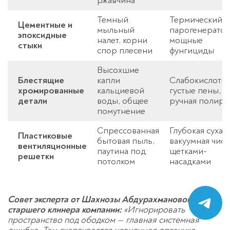
ржавчина
Темный
Термический у
Цементные и
мыльный
парогенератор
эпоксидные
налет, корни
мощные
стыки
спор плесени
фунгициды
Высохшие
Блестящие
капли
Слабокислотн
хромированные
кальциевой
густые пены,
детали
воды, общее
ручная полиро
помутнение
Спрессованная
Глубокая сухая
Пластиковые
бытовая пыль,
вакуумная чист
вентиляционные
паутина под
щетками-
решетки
потолком
насадками
Совет эксперта от Шахнозы Абдурахмановой,
старшего клинера компании:
«Игнорировать
пространство под ободком — главная системная