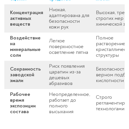
Низкая,
Концентрация
Высокая, треб
адаптирована для
активных
строгих мер
безопасности
веществ
химической з
кожи рук
Воздействие
Полное
Оставьте заявку
Легкое
на
растворение
поверхностное
перезвоним в течение 3-х минут
минеральные
кристаллическ
осветление пятна
соли
структуры
Риск появления
Сохранность
Безопасность
царапин из-за
заводской
верном подбо
дешевых
эмали
кислотности
абразивов
Рабочее
Неопределенное,
Строго
время
работает до
регламентиро
экспозиции
полного
Спасибо!
технологами
Менеджер свяжется с вами в
состава
высыхания
течение 3-x минут.