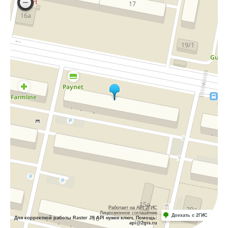
Работает на API 2ГИС
Лицензионное соглашение
Доехать с 2ГИС
Для корректной работы Raster JS API нужен ключ. Помощь:
api@2gis.ru