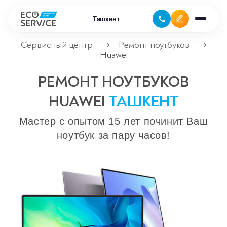
Ташкент
Сервисный центр
Ремонт ноутбуков
→
→
Huawei
Ремонт бытовой техники
РЕМОНТ НОУТБУКОВ
Ремонт климатической техники
HUAWEI
ТАШКЕНТ
Ремонт компьютерной техники
Мастер с опытом 15 лет починит Ваш
ноутбук за пару часов!
Ремонт крупно бытовой техники
Ремонт офисной техники
Ремонт цифровой техники
Сервисные центры
Ремонт кофемашин