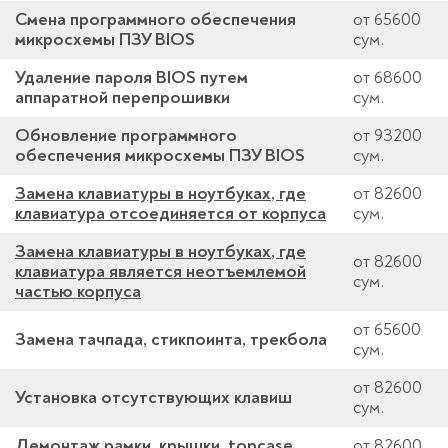
Смена программного обеспечения
от 65600
микросхемы ПЗУ BIOS
сум.
Удаление пароля BIOS путем
от 68600
аппаратной перепрошивки
сум.
Обновление программного
от 93200
обеспечения микросхемы ПЗУ BIOS
сум.
Замена клавиатуры в ноутбуках, где
от 82600
клавиатура отсоединяется от корпуса
сум.
Замена клавиатуры в ноутбуках, где
от 82600
клавиатура является неотъемлемой
сум.
частью корпуса
от 65600
Замена тачпада, стикпоинта, трекбола
сум.
от 82600
Установка отсутствующих клавиш
сум.
Демонтаж рамки, крышки, topcase,
от 82600