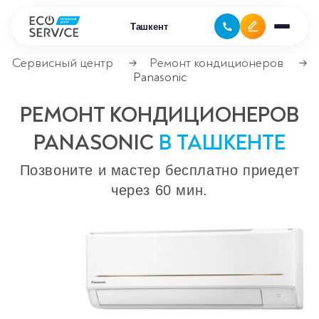
Ташкент
Сервисный центр
Ремонт кондиционеров
→
→
Panasonic
Ремонт бытовой техники
РЕМОНТ КОНДИЦИОНЕРОВ
Ремонт климатической техники
PANASONIC
В ТАШКЕНТЕ
Ремонт компьютерной техники
Позвоните и мастер бесплатно приедет
через 60 мин.
Ремонт крупно бытовой техники
Ремонт офисной техники
Ремонт цифровой техники
Сервисные центры
Ремонт кофемашин