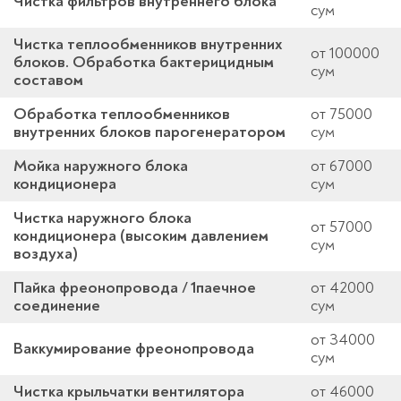
Чистка фильтров внутреннего блока
сум
Чистка теплообменников внутренних
от 100000
блоков. Обработка бактерицидным
сум
составом
Обработка теплообменников
от 75000
внутренних блоков парогенератором
сум
Мойка наружного блока
от 67000
кондиционера
сум
Чистка наружного блока
от 57000
кондиционера (высоким давлением
сум
воздуха)
Пайка фреонопровода / 1паечное
от 42000
соединение
сум
от 34000
Ваккумирование фреонопровода
сум
Чистка крыльчатки вентилятора
от 46000