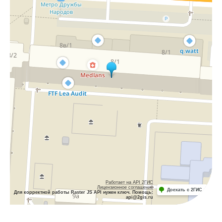
Работает на API 2ГИС
Лицензионное соглашение
Доехать с 2ГИС
Для корректной работы Raster JS API нужен ключ. Помощь:
api@2gis.ru