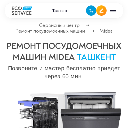
Ташкент
Сервисный центр
→
Ремонт посудомоечных машин
Midea
→
Ремонт бытовой техники
РЕМОНТ ПОСУДОМОЕЧНЫХ
Ремонт климатической техники
МАШИН MIDEA
ТАШКЕНТ
Ремонт компьютерной техники
Позвоните и мастер бесплатно приедет
через 60 мин.
Ремонт крупно бытовой техники
Ремонт офисной техники
Ремонт цифровой техники
Сервисные центры
Ремонт кофемашин