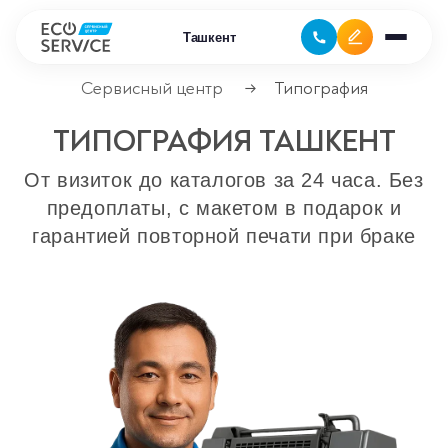
Ташкент
Сервисный центр
Типография
→
ТИПОГРАФИЯ ТАШКЕНТ
Ремонт бытовой техники
От визиток до каталогов за 24 часа. Без
Ремонт климатической техники
предоплаты, с макетом в подарок и
Ремонт компьютерной техники
гарантией повторной печати при браке
Ремонт крупно бытовой техники
Ремонт офисной техники
Ремонт цифровой техники
Сервисные центры
Ремонт кофемашин