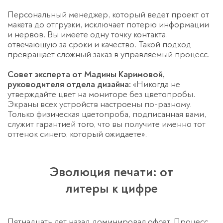
Персональный менеджер, который ведет проект от
макета до отгрузки, исключает потерю информации
и нервов. Вы имеете одну точку контакта,
отвечающую за сроки и качество. Такой подход
превращает сложный заказ в управляемый процесс.
Спасибо!
Менеджер свяжется с вами в
течение 3-x минут.
Совет эксперта от Мадины Каримовой,
руководителя отдела дизайна:
«Никогда не
утверждайте цвет на мониторе без цветопробы.
Экраны всех устройств настроены по-разному.
Только физическая цветопроба, подписанная вами,
служит гарантией того, что вы получите именно тот
оттенок синего, который ожидаете».
Эволюция печати: от
литеры к цифре
Пятнадцать лет назад доминировал офсет. Процесс