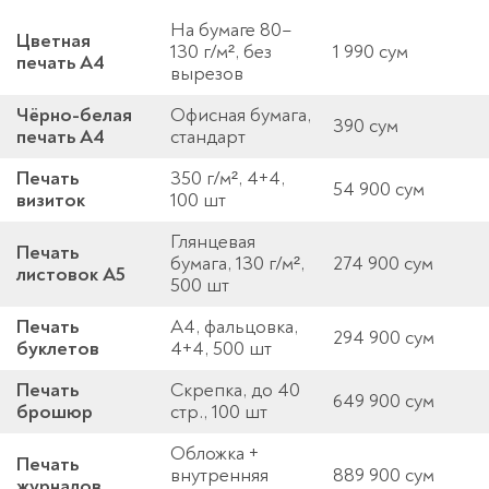
На бумаге 80–
Цветная
130 г/м², без
1 990 сум
печать A4
вырезов
Чёрно-белая
Офисная бумага,
390 сум
печать A4
стандарт
Печать
350 г/м², 4+4,
54 900 сум
визиток
100 шт
Глянцевая
Печать
бумага, 130 г/м²,
274 900 сум
листовок A5
500 шт
Печать
А4, фальцовка,
294 900 сум
буклетов
4+4, 500 шт
Печать
Скрепка, до 40
649 900 сум
брошюр
стр., 100 шт
Обложка +
Печать
внутренняя
889 900 сум
журналов