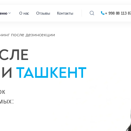
еню
О нас
Отзывы
Контакты
+ 998 88 113 8
нинг после дезинсекции
 кофемашин
СЛЕ
 микроволновок
ИИ
ТАШКЕНТ
 парогенераторов
 пылесосов
ок
мых: