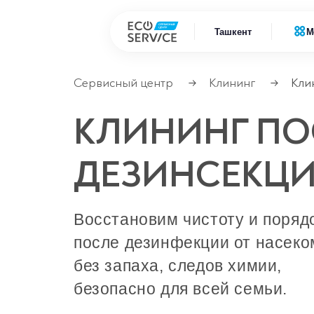
Ташкент
М
Сервисный центр
Клининг
Кли
→
→
Ремонт
Ремонт бытовой техники
КЛИНИНГ ПО
Ремонт
Ремонт климатической техники
ДЕЗИНСЕКЦ
Ремонт
Ремонт компьютерной техники
Ремонт
Ремонт крупно бытовой техники
Восстановим чистоту и поряд
после дезинфекции от насеко
Ремонт офисной техники
без запаха, следов химии,
Ремонт цифровой техники
безопасно для всей семьи.
Сервисные центры