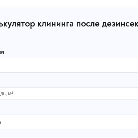
ькулятор клининга после дезинсе
ия
и