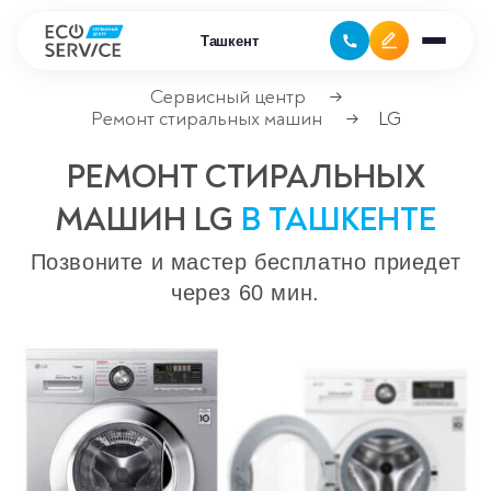
Ташкент
Сервисный центр
→
Ремонт стиральных машин
LG
→
Ремонт бытовой техники
РЕМОНТ СТИРАЛЬНЫХ
Ремонт климатической техники
МАШИН LG
В ТАШКЕНТЕ
Ремонт компьютерной техники
Позвоните и мастер бесплатно приедет
через 60 мин.
Ремонт крупно бытовой техники
Ремонт офисной техники
Ремонт цифровой техники
Сервисные центры
Ремонт кофемашин