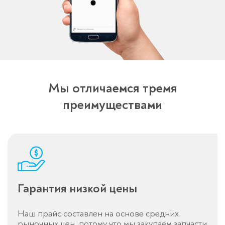
Спасибо!
Мы отличаемся тремя
Менеджер свяжется с вами в
преимуществами
течение 3-x минут.
Гарантия низкой цены
Наш прайс составлен на основе средних
рыночных цен, потому что мы закупаем запчасти