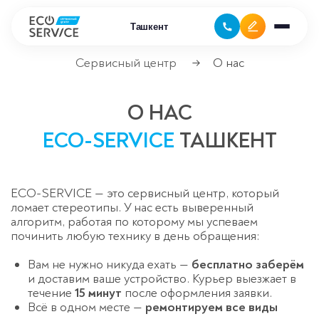
Ташкент
Сервисный центр
О нас
→
Ремонт бытовой техники
О НАС
Ремонт климатической техники
ECO-SERVICE
ТАШКЕНТ
Ремонт компьютерной техники
ECO-SERVICE — это сервисный центр, который
Ремонт крупно бытовой техники
ломает стереотипы. У нас есть выверенный
алгоритм, работая по которому мы успеваем
Ремонт офисной техники
починить любую технику в день обращения:
Вам не нужно никуда ехать —
бесплатно заберём
Ремонт цифровой техники
и доставим ваше устройство. Курьер выезжает в
течение
15 минут
после оформления заявки.
Сервисные центры
Всё в одном месте —
ремонтируем все виды
Ремонт кофемашин