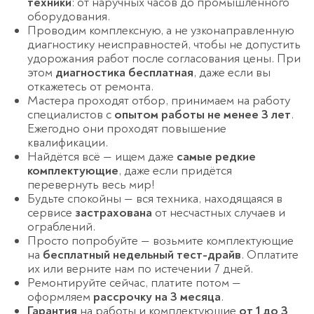
техники
: от наручных часов до промышленного
оборудования.
Ремонт микроволновок
Проводим комплексную, а не узконаправленную
диагностику неисправностей, чтобы не допустить
Ремонт парогенераторов
удорожания работ после согласования цены. При
этом
диагностика бесплатная
, даже если вы
Ремонт пылесосов
откажетесь от ремонта.
Мастера проходят отбор, принимаем на работу
специалистов с
опытом работы не менее 3 лет
.
Ежегодно они проходят повышение
квалификации.
Найдётся всё — ищем даже
самые редкие
комплектующие
, даже если придётся
перевернуть весь мир!
Будьте спокойны — вся техника, находящаяся в
сервисе
застрахована
от несчастных случаев и
ограблений.
Просто попробуйте — возьмите комплектующие
на
бесплатный недельный тест-драйв
. Оплатите
их или верните нам по истечении 7 дней.
Ремонтируйте сейчас, платите потом —
оформляем
рассрочку на 3 месяца
.
Гарантия
на работы и комплектующие
от 1 до 3