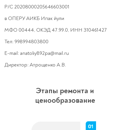
Р/С 20208000205646603001
в ОПЕРУ АИКБ Ипак йули
МФО 00444, ОКЭД 47.99.0, ИНН 310461427
Тел: 998994803800
E-mail: anatoliy892pa@mail.ru
Директор: Атрощенко А.В.
Этапы ремонта и
ценообразование