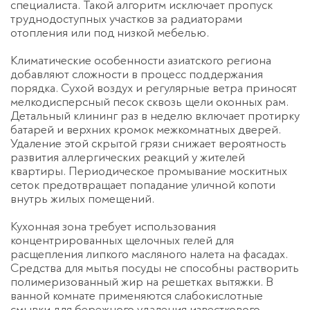
специалиста. Такой алгоритм исключает пропуск
труднодоступных участков за радиаторами
отопления или под низкой мебелью.
Климатические особенности азиатского региона
добавляют сложности в процесс поддержания
порядка. Сухой воздух и регулярные ветра приносят
мелкодисперсный песок сквозь щели оконных рам.
Детальный
клининг раз в неделю
включает протирку
батарей и верхних кромок межкомнатных дверей.
Удаление этой скрытой грязи снижает вероятность
развития аллергических реакций у жителей
квартиры. Периодическое промывание москитных
сеток предотвращает попадание уличной копоти
внутрь жилых помещений.
Кухонная зона требует использования
концентрированных щелочных гелей для
расщепления липкого масляного налета на фасадах.
Средства для мытья посуды не способны растворить
полимеризованный жир на решетках вытяжки. В
ванной комнате применяются слабокислотные
смывки для бережного удаления известкового