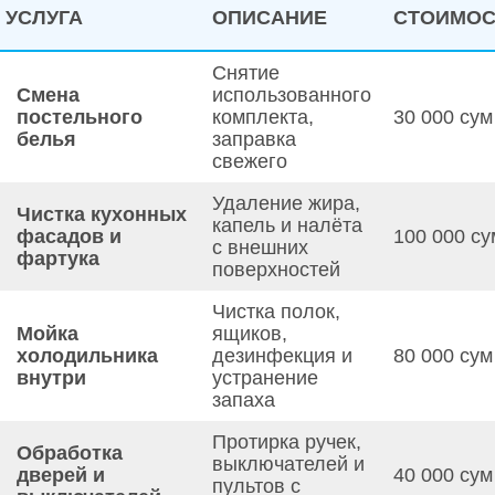
УСЛУГА
ОПИСАНИЕ
СТОИМОС
Снятие
Смена
использованного
постельного
комплекта,
30 000 сум
белья
заправка
свежего
Удаление жира,
Чистка кухонных
капель и налёта
фасадов и
100 000 су
с внешних
фартука
поверхностей
Чистка полок,
Мойка
ящиков,
холодильника
дезинфекция и
80 000 сум
внутри
устранение
запаха
Протирка ручек,
Обработка
выключателей и
дверей и
40 000 сум
пультов с