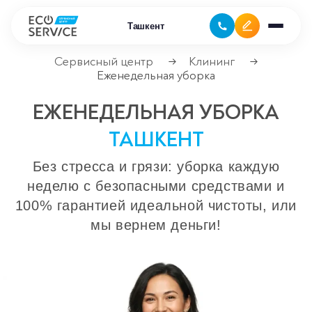
Ташкент
Сервисный центр
Клининг
→
→
Еженедельная уборка
Ремонт бытовой техники
ЕЖЕНЕДЕЛЬНАЯ УБОРКА
Ремонт климатической техники
ТАШКЕНТ
Ремонт компьютерной техники
Без стресса и грязи: уборка каждую
неделю с безопасными средствами и
Ремонт крупно бытовой техники
100% гарантией идеальной чистоты, или
мы вернем деньги!
Ремонт офисной техники
Ремонт цифровой техники
Сервисные центры
Ремонт кофемашин