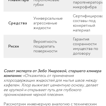
парогенераторы,
губки
микрофибра
Сертифицирован
Универсальные
составы под
Средства
агрессивные
конкретный
жидкости
Оставьте заявку
материал
перезвоним в течение 3-х минут
Гарантия
Вероятность
сохранности
Риски
поцарапать
имущества по
поверхности
договору
Совет эксперта от Зебо Умаровой, старшего клинера
компании:
«Откажитесь от применения
хлорсодержащих жидкостей для мытья швов между
Спасибо!
кафелем. Хлор выжигает цементную основу, делает
Менеджер свяжется с вами в
ее хрупкой и открывает путь для глубокого
течение 3-x минут.
проникновения черной плесени».
Рассмотрим инженерную аналогию с техническим