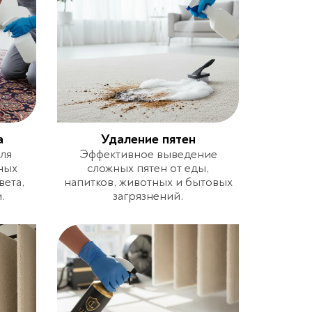
а
Удаление пятен
ля
Эффективное выведение
ных
сложных пятен от еды,
вета,
напитков, животных и бытовых
.
загрязнений.