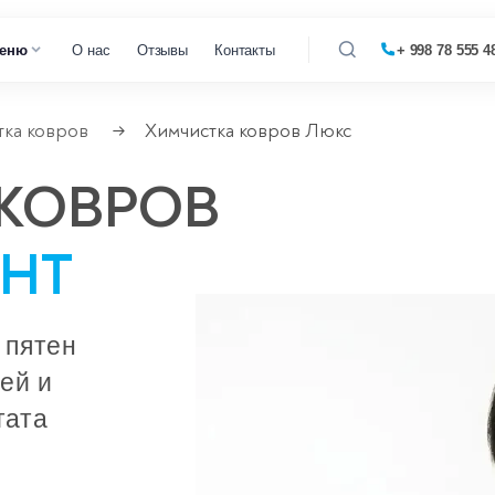
еню
О нас
Отзывы
Контакты
+ 998 78 555 4
тка ковров
Химчистка ковров Люкс
→
 кофемашин
КОВРОВ
 микроволновок
НТ
 парогенераторов
 пылесосов
 пятен
тей и
тата