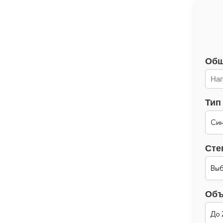
Общ
Тип
Сте
Объ