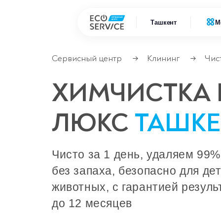
Ташкент
М
Сервисный центр
Клининг
Чис
→
→
Ремонт
Ремонт бытовой техники
ХИМЧИСТКА 
Ремонт
Ремонт климатической техники
ЛЮКС
ТАШКЕ
Ремонт
Ремонт компьютерной техники
Ремонт
Ремонт крупно бытовой техники
Чисто за 1 день, удаляем 99%
без запаха, безопасно для де
Ремонт офисной техники
животных, с гарантией резуль
Ремонт цифровой техники
до 12 месяцев
Сервисные центры