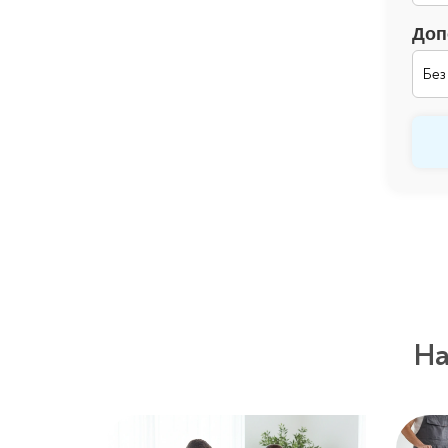
Доп
На