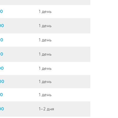
00
1 день
00
1 день
00
1 день
00
1 день
00
1 день
00
1 день
00
1 день
00
1–2 дня