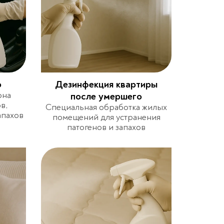
о
Дезинфекция квартиры
она
после умершего
в,
Специальная обработка жилых
апахов
помещений для устранения
патогенов и запахов