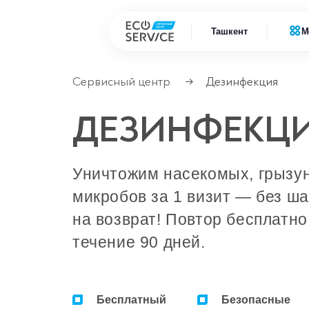
Ташкент
М
Сервисный центр
Дезинфекция
→
Ремонт
Ремонт бытовой техники
ДЕЗИНФЕКЦ
Ремонт
Ремонт климатической техники
Ремонт
Уничтожим насекомых, грызун
Ремонт компьютерной техники
Ремонт
микробов за 1 визит — без ш
Ремонт крупно бытовой техники
на возврат! Повтор бесплатно
Ремонт офисной техники
течение 90 дней.
Ремонт цифровой техники
Бесплатный
Безопасные
Сервисные центры