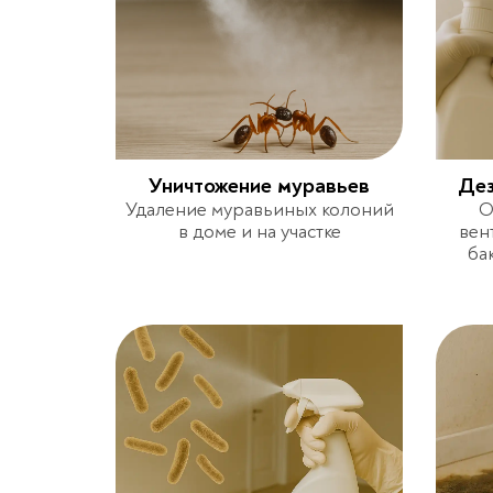
Уничтожение муравьев
Дез
Удаление муравьиных колоний
О
в доме и на участке
вен
ба