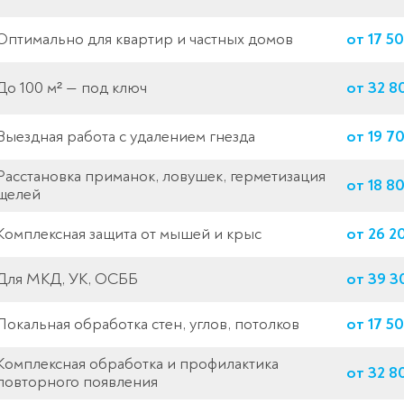
Оптимально для квартир и частных домов
от 17 5
До 100 м² — под ключ
от 32 8
Выездная работа с удалением гнезда
от 19 7
Расстановка приманок, ловушек, герметизация
от 18 8
щелей
Комплексная защита от мышей и крыс
от 26 2
Для МКД, УК, ОСББ
от 39 3
Локальная обработка стен, углов, потолков
от 17 5
Комплексная обработка и профилактика
от 32 8
повторного появления