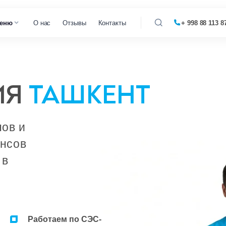
еню
О нас
Отзывы
Контакты
+ 998 88 113 8
 кофемашин
ИЯ
ТАШКЕНТ
 микроволновок
 парогенераторов
ов и
 пылесосов
ансов
 в
Работаем по СЭС-