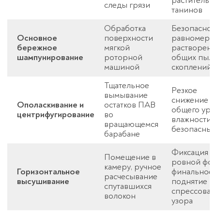
растительн
следы грязи
танинов
Обработка
Безопасное
Основное
поверхности
равномерн
бережное
мягкой
растворени
шампунирование
роторной
общих пыл
машиной
скоплений
Тщательное
Резкое
вымывание
снижение
Ополаскивание и
остатков ПАВ
общего уро
центрифугирование
во
влажности 
вращающемся
безопасных
барабане
Фиксация
Помещение в
ровной фо
камеру, ручное
Горизонтальное
финальное
расчесывание
высушивание
поднятие
спутавшихся
спрессован
волокон
узора