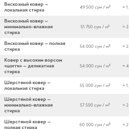
Вискозный ковер —
49 500 сум / м²
≈ 1
локальная стирка
Вискозный ковер —
минимально-влажная
51 750 сум / м²
≈ 2
стирка
Вискозный ковер — полная
54 000 сум / м²
≈ 2
стирка
Ковер с высоким ворсом
«шэгги» — деликатная
54 000 сум / м²
≈ 4
стирка
Шерстяной ковер —
55 000 сум / м²
≈ 1
локальная стирка
Шерстяной ковер —
минимально-влажная
57 500 сум / м²
≈ 2
стирка
Шерстяной ковер —
60 000 сум / м²
≈ 2
полная стирка