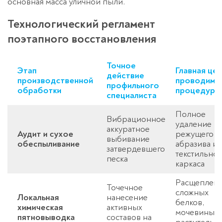
основная масса уличной пыли.
Технологический регламент
поэтапного восстановления
Точное
Этап
Главная цел
действие
производственной
проводимо
профильного
обработки
процедуры
специалиста
Полное
Вибрационное
удаление
аккуратное
Аудит и сухое
режущего
выбивание
обеспыливание
абразива из
затвердевшего
текстильног
песка
каркаса
Расщеплен
Точечное
сложных
Локальная
нанесение
белков,
химическая
активных
мочевины и
пятновыводка
составов на