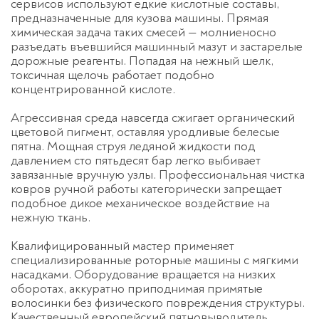
сервисов используют едкие кислотные составы,
предназначенные для кузова машины. Прямая
химическая задача таких смесей — молниеносно
разъедать въевшийся машинный мазут и застарелые
дорожные реагенты. Попадая на нежный шелк,
токсичная щелочь работает подобно
концентрированной кислоте.
Агрессивная среда навсегда сжигает органический
цветовой пигмент, оставляя уродливые белесые
пятна. Мощная струя ледяной жидкости под
давлением сто пятьдесят бар легко выбивает
завязанные вручную узлы. Профессиональная
чистка
ковров ручной работы
категорически запрещает
подобное дикое механическое воздействие на
нежную ткань.
Квалифицированный мастер применяет
специализированные роторные машины с мягкими
насадками. Оборудование вращается на низких
оборотах, аккуратно приподнимая примятые
волосинки без физического повреждения структуры.
Качественный европейский пятновыводитель