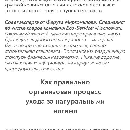
хрупкой вещи всегда ставится технологами выше
скорости выполнения поступившего заказа.
Совет эксперта от Феруза Миркомилова, Специалист
по чистке ковров компании Eco-Service:
«Распознать
Оставьте заявку
сожженный жесткой щелочью ворс предельно легко.
перезвоним в течение 3-х минут
Проведите ладонью по поверхности — материал
будет неприятно скрипеть и колоться, словно
строительная стекловата. Восстановить разрушенную
структуру физически невозможно. Никакие дорогие
смягчающие кондиционеры не вернут волокну
природную эластичность.»
Как правильно
организован процесс
Спасибо!
ухода за натуральными
Менеджер свяжется с вами в
течение 3-x минут.
нитями