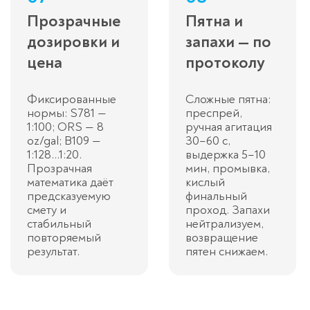
Прозрачные
Пятна и
дозировки и
запахи — по
цена
протоколу
Фиксированные
Сложные пятна:
нормы: S781 —
преспрей,
1:100; ORS — 8
ручная агитация
oz/gal; B109 —
30–60 с,
1:128…1:20.
выдержка 5–10
Прозрачная
мин, промывка,
математика даёт
кислый
предсказуемую
финальный
смету и
проход. Запахи
стабильный
нейтрализуем,
повторяемый
возвращение
результат.
пятен снижаем.