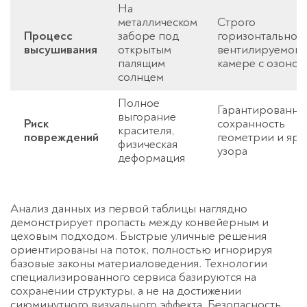
На
металлическом
Строго
Процесс
заборе под
горизонтально в
высушивания
открытым
вентилируемой
палящим
камере с озоном
солнцем
Полное
Гарантированна
выгорание
Риск
сохранность
красителя,
повреждений
геометрии и ярк
физическая
узора
деформация
Анализ данных из первой таблицы наглядно
демонстрирует пропасть между конвейерным и
цеховым подходом. Быстрые уличные решения
ориентированы на поток, полностью игнорируя
базовые законы материаловедения. Технологии
специализированного сервиса базируются на
сохранении структуры, а не на достижении
сиюминутного визуального эффекта. Безопасность