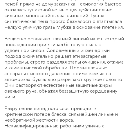
пеной прямо на дому заказчика. Технология быстро
оказалась тупиковой ветвью для действительно
сильных, многослойных загрязнений. Густая
синтетическая пена просто безжалостно втаптывала
мелкую уличную грязь глубже в основание плетения.
Вещество оставляло плотный липкий налет, который
впоследствии притягивал бытовую пыль с
удвоенной силой. Современный инженерный
подход окончательно решает эти застарелые
проблемы, строго разделяя этапы очищения, отжима
и климатической обработки. Промышленные
аппараты высокого давления, применяемые на
автомойках, буквально разрывают хрупкое волокно.
Они растворяют естественные защитные жиры
овечьего руна, обнажая беззащитную сердцевину
нити.
Разрушение липидного слоя приводит к
критической потере блеска, сильнейшей линьке и
необратимой жесткости ворса.
Неквалифицированные работники уличных