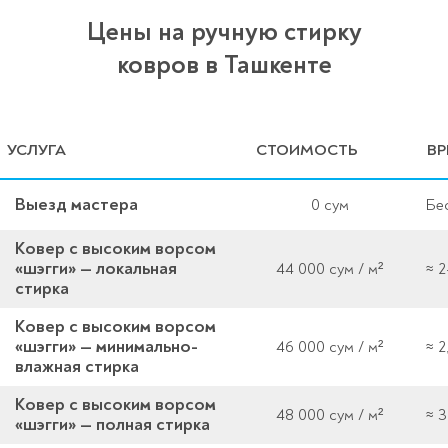
Цены на ручную стирку
ковров в Ташкенте
УСЛУГА
СТОИМОСТЬ
ВР
Выезд мастера
0 сум
Бе
Ковер с высоким ворсом
«шэгги» — локальная
44 000 сум / м²
≈ 2
стирка
Ковер с высоким ворсом
«шэгги» — минимально-
46 000 сум / м²
≈ 2
влажная стирка
Ковер с высоким ворсом
48 000 сум / м²
≈ 3
«шэгги» — полная стирка