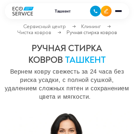
Ташкент
Сервисный центр
Клининг
→
→
Чистка ковров
Ручная стирка ковров
→
Ремонт бытовой техники
РУЧНАЯ СТИРКА
Ремонт климатической техники
КОВРОВ
ТАШКЕНТ
Ремонт компьютерной техники
Вернем ковру свежесть за 24 часа без
риска усадки, с полной сушкой,
Ремонт крупно бытовой техники
удалением сложных пятен и сохранением
цвета и мягкости.
Ремонт офисной техники
Ремонт цифровой техники
Сервисные центры
Ремонт кофемашин