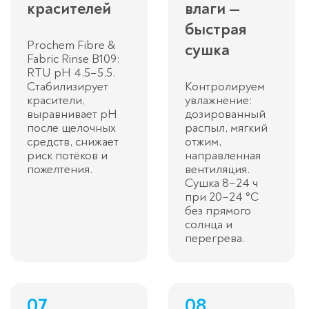
красителей
влаги —
быстрая
Prochem Fibre &
сушка
Fabric Rinse B109:
RTU pH 4.5–5.5.
Стабилизирует
Контролируем
красители,
увлажнение:
выравнивает pH
дозированный
после щелочных
распыл, мягкий
средств, снижает
отжим,
риск потёков и
направленная
пожелтения.
вентиляция.
Сушка 8–24 ч
при 20–24 °C
без прямого
солнца и
перегрева.
07
08