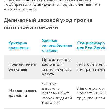
подбирается индивидуально под выявленный тип
въевшейся грязи.
Деликатный цеховой уход против
поточной автомойки
Уличная
Критерии
Специализиров
автомобильная
сравнения
цех Eco-Service
станция
Промышленная
Применяемые
щелочь для
Гипоаллергенно
реактивы
снятия тяжелого
нейтральные эн
мазута
Аппарат
высокого
Мягкие роторы,
Механическое
давления бьет
кропотливый ру
давление
струей ледяной
труд специалист
жидкости