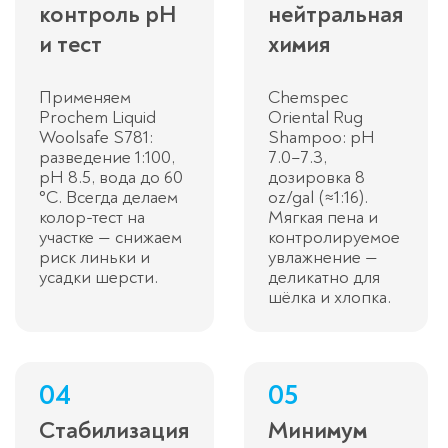
контроль pH
нейтральная
и тест
химия
Применяем
Chemspec
Prochem Liquid
Oriental Rug
Woolsafe S781:
Shampoo: pH
разведение 1:100,
7.0–7.3,
pH 8.5, вода до 60
дозировка 8
°C. Всегда делаем
oz/gal (≈1:16).
колор-тест на
Мягкая пена и
участке — снижаем
контролируемое
риск линьки и
увлажнение —
усадки шерсти.
деликатно для
шёлка и хлопка.
04
05
Стабилизация
Минимум