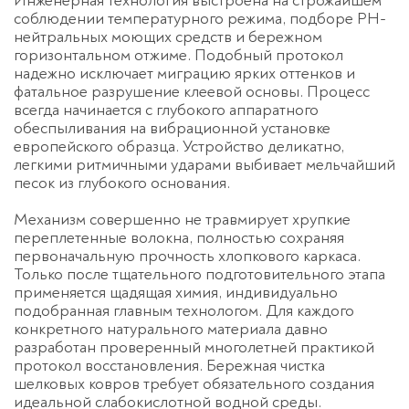
Инженерная технология выстроена на строжайшем
соблюдении температурного режима, подборе PH-
нейтральных моющих средств и бережном
горизонтальном отжиме. Подобный протокол
надежно исключает миграцию ярких оттенков и
фатальное разрушение клеевой основы. Процесс
всегда начинается с глубокого аппаратного
обеспыливания на вибрационной установке
европейского образца. Устройство деликатно,
легкими ритмичными ударами выбивает мельчайший
песок из глубокого основания.
Механизм совершенно не травмирует хрупкие
переплетенные волокна, полностью сохраняя
первоначальную прочность хлопкового каркаса.
Только после тщательного подготовительного этапа
применяется щадящая химия, индивидуально
подобранная главным технологом. Для каждого
конкретного натурального материала давно
разработан проверенный многолетней практикой
протокол восстановления. Бережная
чистка
шелковых ковров
требует обязательного создания
идеальной слабокислотной водной среды.