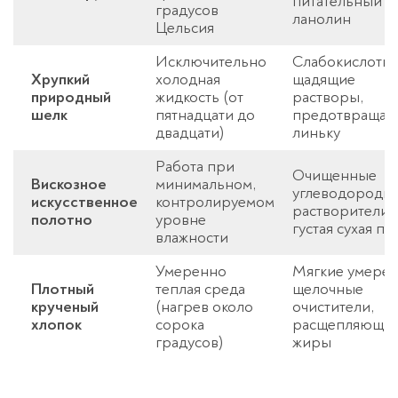
питательный
градусов
ланолин
Цельсия
Исключительно
Слабокислотн
Хрупкий
холодная
щадящие
природный
жидкость (от
растворы,
шелк
пятнадцати до
предотвраща
двадцати)
линьку
Работа при
Очищенные
Вискозное
минимальном,
углеводородн
искусственное
контролируемом
растворители,
полотно
уровне
густая сухая пе
влажности
Умеренно
Мягкие умере
Плотный
теплая среда
щелочные
крученый
(нагрев около
очистители,
хлопок
сорока
расщепляющи
градусов)
жиры