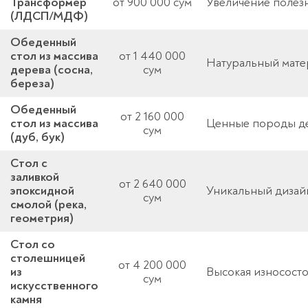
Трансформер
от 900 000 сум
Увеличение полез
(ЛДСП/МДФ)
Обеденный
стол из массива
от 1 440 000
Натуральный мате
дерева (сосна,
сум
береза)
Обеденный
от 2 160 000
стол из массива
Ценные породы де
сум
(дуб, бук)
Стол с
заливкой
от 2 640 000
эпоксидной
Уникальный дизайн
сум
смолой (река,
геометрия)
Стол со
столешницей
от 4 200 000
из
Высокая износосто
сум
искусственного
камня