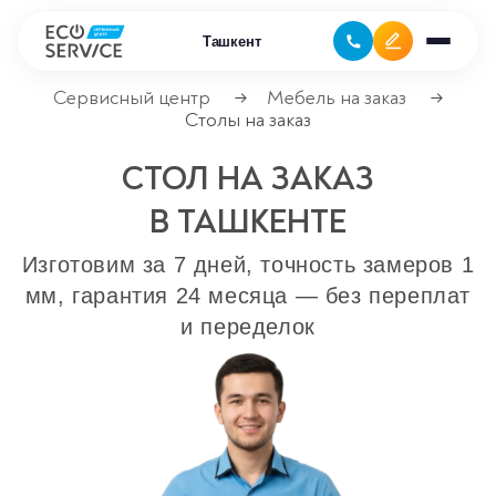
Ташкент
Сервисный центр
Мебель на заказ
→
→
Столы на заказ
Ремонт бытовой техники
СТОЛ НА ЗАКАЗ
Ремонт климатической техники
В ТАШКЕНТЕ
Ремонт компьютерной техники
Изготовим за 7 дней, точность замеров 1
мм, гарантия 24 месяца — без переплат
Ремонт крупно бытовой техники
и переделок
Ремонт офисной техники
Ремонт цифровой техники
Сервисные центры
Ремонт кофемашин