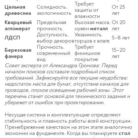
Требует
Цельная
Солидность,
От 25
защиты от
древесина
экологичность
лет
влажности
Кварцевый
Предельная
Высокая масса,
От 20
агломерат
прочность
нужен
металл
лет
Доступность,
Уязвимость
ЛДСП
5–8 лет
выбор декоров
торцов к влаге
Прочность,
Требует
Березовая
15–20
современный
финишное
фанера
лет
вид
покрытие
Совет эксперта от Александра Громова: Перед
началом поисков составьте подробный список
требований. Зафиксируйте все текущие неудобства:
недостаток места для бумаг, отсутствие каналов для
проводов, плохое освещение рабочей зоны. Этот
перечень станет основой для технического задания и
убережет от ошибок при проектировании.
Несущая система и комплектующие определяют
стабильность и плавность работы всей конструкции.
Пренебрежение качеством на этом этапе аналогично
экономии на фундаменте. Когда вы планируете
стол