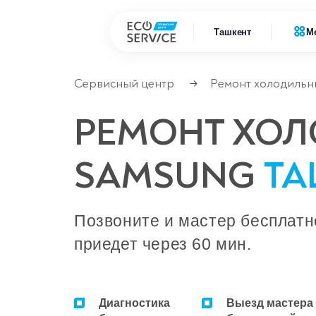
Ташкент
М
Сервисный центр
Ремонт холодильн
→
Ремонт
Ремонт бытовой техники
РЕМОНТ ХО
Ремонт
Ремонт климатической техники
SAMSUNG
ТА
Ремонт
Ремонт компьютерной техники
Ремонт
Ремонт крупно бытовой техники
Позвоните и мастер бесплатн
приедет через 60 мин.
Ремонт офисной техники
Ремонт цифровой техники
Диагностика
Выезд мастера
Сервисные центры