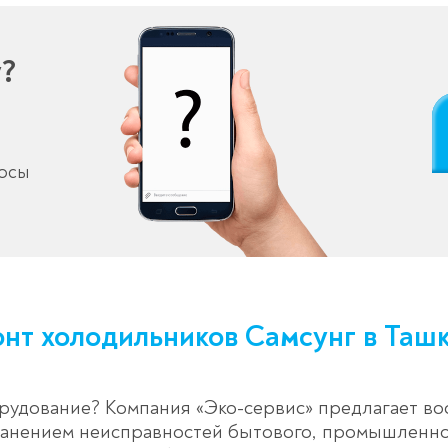
у?
росы
нт холодильников Самсунг в Таш
рудование? Компания «Эко-сервис» предлагает в
странением неисправностей бытового, промышлен