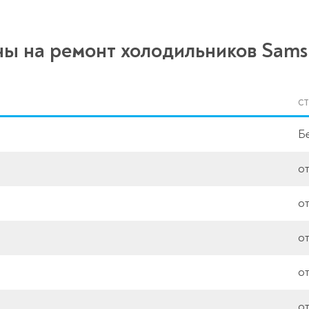
ы на ремонт холодильников Sam
С
Б
о
о
о
о
о