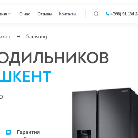
еню
О нас
Отзывы
Контакты
+(998) 91 134 2
иков
Samsung
→
 кофемашин
ЛОДИЛЬНИКОВ
 микроволновок
ШКЕНТ
 парогенераторов
 пылесосов
о
Гарантия