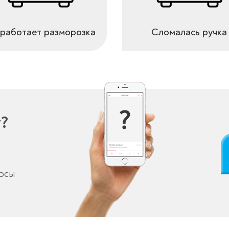
работает разморозка
Сломалась ручка
у?
росы