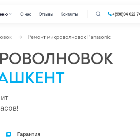
еню
О нас
Отзывы
Контакты
+(998)94 022 7
овок
Ремонт микроволновок Panasonic
→
 кофемашин
КРОВОЛНОВОК
 микроволновок
ТАШКЕНТ
 парогенераторов
 пылесосов
нит
асов!
Гарантия