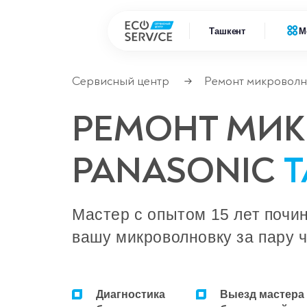
Ташкент
М
Сервисный центр
Ремонт микроволн
→
Ремонт
Ремонт бытовой техники
РЕМОНТ МИ
Ремонт
Ремонт климатической техники
PANASONIC
Ремонт
Ремонт компьютерной техники
Ремонт
Ремонт крупно бытовой техники
Мастер с опытом 15 лет почи
вашу микроволновку за пару ч
Ремонт офисной техники
Ремонт цифровой техники
Диагностика
Выезд мастера
Сервисные центры