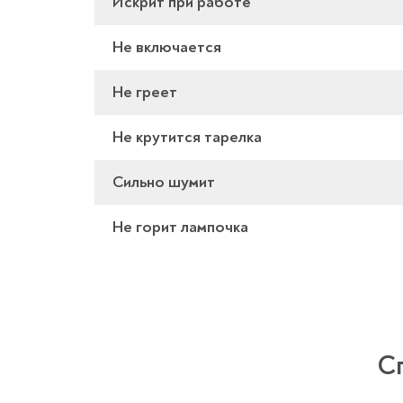
Искрит при работе
Не включается
Не греет
Не крутится тарелка
Сильно шумит
Не горит лампочка
С