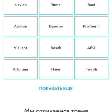
Navien
Rinnai
Baxi
Ariston
Daewoo
Protherm
Viallant
Bosch
AEG
Kiturami
Haier
Ferroli
Оставьте заявку
перезвоним в течение 3-х минут
ПОКАЗАТЬ ЕЩЕ
Мы отличаемся тремя