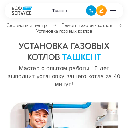
Ташкент
Сервисный центр
Ремонт газовых котлов
→
→
Установка газовых котлов
Ремонт бытовой техники
УСТАНОВКА ГАЗОВЫХ
Ремонт климатической техники
КОТЛОВ
ТАШКЕНТ
Ремонт компьютерной техники
Мастер с опытом работы 15 лет
выполнит установку вашего котла за 40
Ремонт крупно бытовой техники
минут!
Ремонт офисной техники
Ремонт цифровой техники
Сервисные центры
Ремонт кофемашин