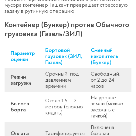
мусора контейнер Ташкент
превращает стрессовую
задачу в рутинную операцию.
Контейнер (Бункер) против Обычного
грузовика (Газель/ЗИЛ)
Бортовой
Сменный
Параметр
грузовик (ЗИЛ,
накопитель
оценки
Газель)
(Бункер)
Срочный, под
Свободный,
Режим
давлением
от 2 до 24
загрузки
времени
часов
На уровне
Около 1.5 — 2
Высота
земли (можно
метров (сложно
борта
заезжать с
кидать)
тачкой)
Включена
Оплата
Тарифицируется
базовая