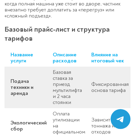
когда полная машина уже стоит во дворе, частник
внезапно требует доплатить за «перегруз» или
«сложный подъезд».
Базовый прайс-лист и структура
тарифов
Название
Описание
Влияние на
услуги
расходов
итоговый чек
Базовая
ставка за
Подача
приезд
Фиксированная
техники и
мультилифта
основа тарифа
аренда
и 2 часа
стоянки
Оплата
утилизации
Зависит от
Экологический
на
тоннажа и типа
сбор
официальном
отходов