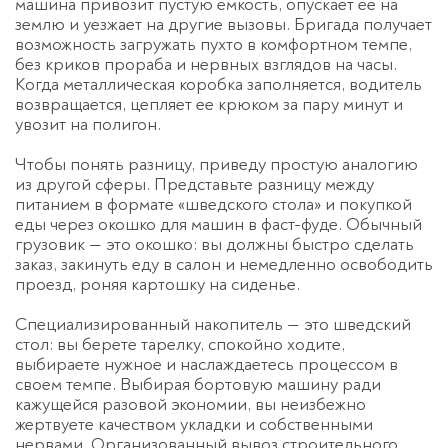
машина привозит пустую емкость, опускает ее на
землю и уезжает на другие вызовы. Бригада получает
возможность загружать пухто в комфортном темпе,
без криков прораба и нервных взглядов на часы.
Когда металлическая коробка заполняется, водитель
возвращается, цепляет ее крюком за пару минут и
увозит на полигон.
Чтобы понять разницу, приведу простую аналогию
из другой сферы. Представьте разницу между
питанием в формате «шведского стола» и покупкой
еды через окошко для машин в фаст-фуде. Обычный
грузовик — это окошко: вы должны быстро сделать
заказ, закинуть еду в салон и немедленно освободить
проезд, роняя картошку на сиденье.
Специализированный накопитель — это шведский
стол: вы берете тарелку, спокойно ходите,
выбираете нужное и наслаждаетесь процессом в
своем темпе. Выбирая бортовую машину ради
кажущейся разовой экономии, вы неизбежно
жертвуете качеством укладки и собственными
нервами. Организованный
вывоз строительного