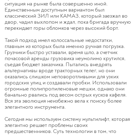
ситуация на рынке была совершенно иной.
Единственным доступным вариантом был
классический ЗИЛ или КАМАЗ, который заезжал во
двор, чадил выхлопом и ждал, пока бригада вручную
перекидает горы обломков через высокий борт.
Такой подход имел колоссальные недостатки,
главным из которых была именно ручная погрузка.
Грузчики быстро уставали, время шло, а счетчик
почасовой аренды грузовика неумолимо крутился,
съедая бюджет заказчика. Пытались внедрять
альтернативы вроде тракторных телег, но они
оказались слишком неповоротливыми для узких
городских улиц и создавали пробки. Использовали
огромные полипропиленовые мешки, однако они
банально рвались под весом острых кусков кафеля.
Вся эта эволюция неизбежно вела к поиску более
элегантного инструмента.
Сегодня мы используем систему мультилифт, которая
элегантно решает проблемы своих
предшественников. Суть технологии в том, что