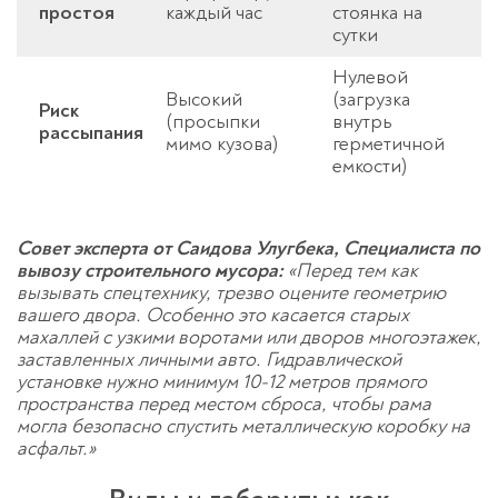
простоя
каждый час
стоянка на
сутки
Нулевой
Высокий
(загрузка
Риск
(просыпки
внутрь
рассыпания
мимо кузова)
герметичной
емкости)
Оставьте заявку
перезвоним в течение 3-х минут
Совет эксперта от Саидова Улугбека, Специалиста по
вывозу строительного мусора:
«Перед тем как
вызывать спецтехнику, трезво оцените геометрию
вашего двора. Особенно это касается старых
махаллей с узкими воротами или дворов многоэтажек,
заставленных личными авто. Гидравлической
установке нужно минимум 10-12 метров прямого
пространства перед местом сброса, чтобы рама
могла безопасно спустить металлическую коробку на
Спасибо!
асфальт.»
Менеджер свяжется с вами в
течение 3-x минут.