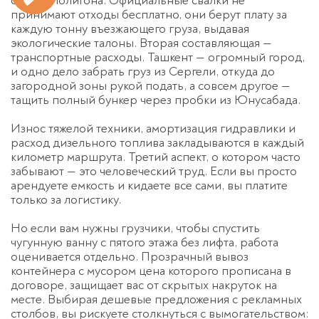
самого полигона. Официальные свалки не
принимают отходы бесплатно, они берут плату за
каждую тонну въезжающего груза, выдавая
экологические талоны. Вторая составляющая —
транспортные расходы. Ташкент — огромный город,
и одно дело забрать груз из Сергели, откуда до
загородной зоны рукой подать, а совсем другое —
тащить полный бункер через пробки из Юнусабада.
Износ тяжелой техники, амортизация гидравлики и
расход дизельного топлива закладываются в каждый
километр маршрута. Третий аспект, о котором часто
забывают — это человеческий труд. Если вы просто
арендуете емкость и кидаете все сами, вы платите
только за логистику.
Но если вам нужны грузчики, чтобы спустить
чугунную ванну с пятого этажа без лифта, работа
оценивается отдельно. Прозрачный
вывоз
контейнера с мусором цена
которого прописана в
договоре, защищает вас от скрытых накруток на
месте. Выбирая дешевые предложения с рекламных
столбов, вы рискуете столкнуться с вымогательством: