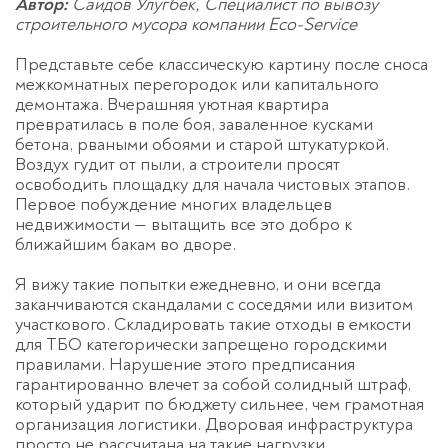
Автор:
Саидов Улугбек, Специалист по вывозу
строительного мусора компании Eco-Service
Представьте себе классическую картину после сноса
межкомнатных перегородок или капитального
демонтажа. Вчерашняя уютная квартира
превратилась в поле боя, заваленное кусками
бетона, рваными обоями и старой штукатуркой.
Воздух гудит от пыли, а строители просят
освободить площадку для начала чистовых этапов.
Первое побуждение многих владельцев
недвижимости — вытащить все это добро к
ближайшим бакам во дворе.
Я вижу такие попытки ежедневно, и они всегда
заканчиваются скандалами с соседями или визитом
участкового. Складировать такие отходы в емкости
для ТБО категорически запрещено городскими
правилами. Нарушение этого предписания
гарантированно влечет за собой солидный штраф,
который ударит по бюджету сильнее, чем грамотная
организация логистики. Дворовая инфраструктура
просто не рассчитана на такие нагрузки.