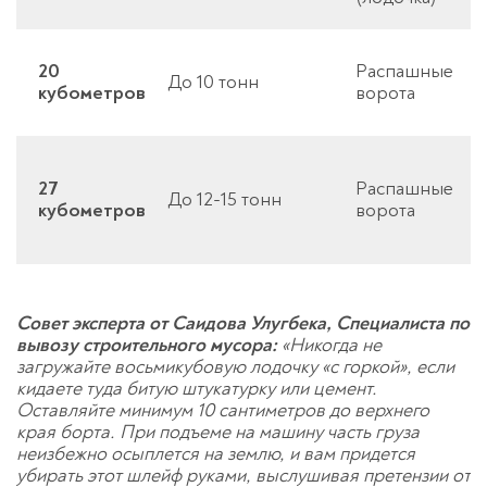
20
Распашные
До 10 тонн
кубометров
ворота
27
Распашные
До 12-15 тонн
кубометров
ворота
Совет эксперта от Саидова Улугбека, Специалиста по
вывозу строительного мусора:
«Никогда не
загружайте восьмикубовую лодочку «с горкой», если
кидаете туда битую штукатурку или цемент.
Оставляйте минимум 10 сантиметров до верхнего
края борта. При подъеме на машину часть груза
неизбежно осыплется на землю, и вам придется
убирать этот шлейф руками, выслушивая претензии от