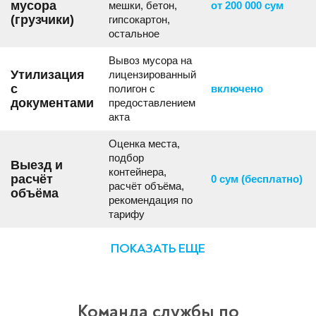
мусора
мешки, бетон,
от 200 000 сум
(грузчики)
гипсокартон,
остальное
Вывоз мусора на
Утилизация
лицензированный
с
полигон с
включено
документами
предоставлением
акта
Оценка места,
подбор
Выезд и
контейнера,
расчёт
0 сум (бесплатно)
расчёт объёма,
объёма
рекомендация по
тарифу
ПОКАЗАТЬ ЕЩЕ
Команда службы по