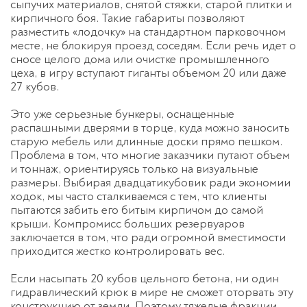
сыпучих материалов, снятой стяжки, старой плитки и
кирпичного боя. Такие габариты позволяют
разместить «лодочку» на стандартном парковочном
месте, не блокируя проезд соседям. Если речь идет о
сносе целого дома или очистке промышленного
цеха, в игру вступают гиганты объемом 20 или даже
27 кубов.
Это уже серьезные бункеры, оснащенные
распашными дверями в торце, куда можно заносить
старую мебель или длинные доски прямо пешком.
Проблема в том, что многие заказчики путают объем
и тоннаж, ориентируясь только на визуальные
размеры. Выбирая двадцатикубовик ради экономии
ходок, мы часто сталкиваемся с тем, что клиенты
пытаются забить его битым кирпичом до самой
крыши. Компромисс больших резервуаров
заключается в том, что ради огромной вместимости
приходится жестко контролировать вес.
Если насыпать 20 кубов цельного бетона, ни один
гидравлический крюк в мире не сможет оторвать эту
конструкцию от земли. Поэтому тяжелые фракции