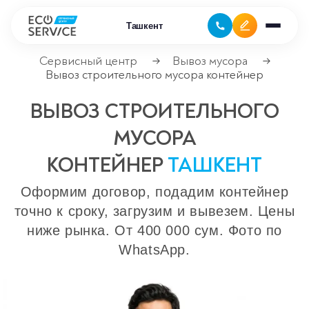
Ташкент
Сервисный центр
Вывоз мусора
→
→
Вывоз строительного мусора контейнер
Ремонт бытовой техники
ВЫВОЗ СТРОИТЕЛЬНОГО
Ремонт климатической техники
МУСОРА
Ремонт компьютерной техники
КОНТЕЙНЕР
ТАШКЕНТ
Оформим договор, подадим контейнер
Ремонт крупно бытовой техники
точно к сроку, загрузим и вывезем. Цены
Ремонт офисной техники
ниже рынка. От 400 000 сум. Фото по
WhatsApp.
Ремонт цифровой техники
Сервисные центры
Ремонт кофемашин