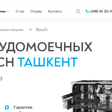
еню
О нас
Отзывы
Контакты
+(998) 90 323 4
чных машин
Bosch
→
 кофемашин
СУДОМОЕЧНЫХ
 микроволновок
CH
ТАШКЕНТ
 парогенераторов
 пылесосов
о
Гарантия