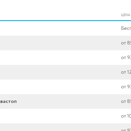
ЦЕНА
Бес
от 8
от 9
от 1
от 9
квастоп
от 8
от 1
от 9