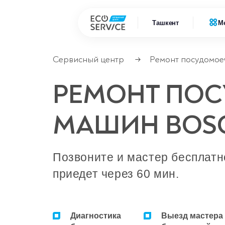
Ташкент
М
Сервисный центр
Ремонт посудомое
→
Ремонт
Ремонт бытовой техники
РЕМОНТ ПО
Ремонт
Ремонт климатической техники
МАШИН BOS
Ремонт
Ремонт компьютерной техники
Ремонт
Ремонт крупно бытовой техники
Позвоните и мастер бесплатн
приедет через 60 мин.
Ремонт офисной техники
Ремонт цифровой техники
Диагностика
Выезд мастера
Сервисные центры