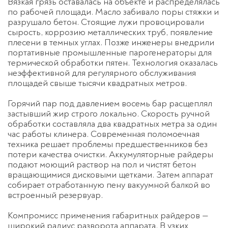
Вязкая грязь оставалась на объекте и распределялась
по рабочей площади. Масло забивало поры стяжки и
разрушало бетон. Стоящие лужи провоцировали
сырость, коррозию металлических труб, появление
плесени в темных углах. Позже инженеры внедрили
портативные промышленные парогенераторы для
термической обработки пятен. Технология оказалась
неэффективной для регулярного обслуживания
площадей свыше тысячи квадратных метров.
Горячий пар под давлением восемь бар расщеплял
застывший жир строго локально. Скорость ручной
Оставьте заявку
обработки составляла два квадратных метра за один
перезвоним в течение 3-х минут
час работы клинера. Современная поломоечная
техника решает проблемы предшественников без
потери качества очистки. Аккумуляторные райдеры
подают моющий раствор на пол и чистят бетон
вращающимися дисковыми щетками. Затем аппарат
собирает отработанную пену вакуумной балкой во
встроенный резервуар.
Компромисс применения габаритных райдеров —
широкий радиус разворота аппарата. В узких