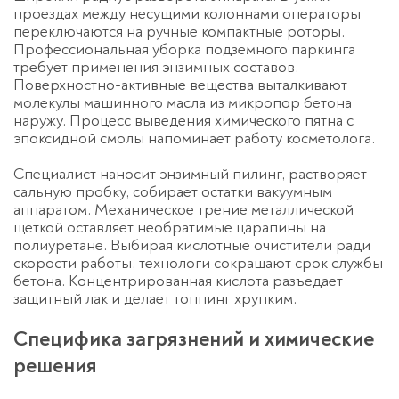
Спасибо!
проездах между несущими колоннами операторы
Менеджер свяжется с вами в
переключаются на ручные компактные роторы.
течение 3-x минут.
Профессиональная
уборка подземного паркинга
требует применения энзимных составов.
Поверхностно-активные вещества выталкивают
молекулы машинного масла из микропор бетона
наружу. Процесс выведения химического пятна с
эпоксидной смолы напоминает работу косметолога.
Специалист наносит энзимный пилинг, растворяет
сальную пробку, собирает остатки вакуумным
аппаратом. Механическое трение металлической
щеткой оставляет необратимые царапины на
полиуретане. Выбирая кислотные очистители ради
скорости работы, технологи сокращают срок службы
бетона. Концентрированная кислота разъедает
защитный лак и делает топпинг хрупким.
Специфика загрязнений и химические
решения