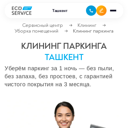
Ташкент
Сервисный центр
Клининг
→
→
Уборка помещений
Клининг паркинга
→
Ремонт бытовой техники
КЛИНИНГ ПАРКИНГА
Ремонт климатической техники
ТАШКЕНТ
Ремонт компьютерной техники
Уберём паркинг за 1 ночь — без пыли,
без запаха, без простоев, с гарантией
Ремонт крупно бытовой техники
чистого покрытия на 3 месяца.
Ремонт офисной техники
Ремонт цифровой техники
Сервисные центры
Ремонт кофемашин