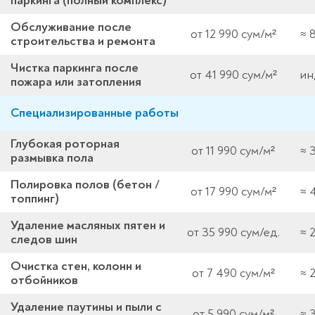
паркинга (полный комплекс)
Обслуживание после
от 12 990 сум/м²
≈ 
строительства и ремонта
Чистка паркинга после
от 41 990 сум/м²
ин
пожара или затопления
Специализированные работы
Глубокая роторная
от 11 990 сум/м²
≈ 
размывка пола
Полировка полов (бетон /
от 17 990 сум/м²
≈ 
топпинг)
Удаление масляных пятен и
от 35 990 сум/ед.
≈ 
следов шин
Очистка стен, колонн и
от 7 490 сум/м²
≈ 
отбойников
Удаление паутины и пыли с
от 5 990 сум/м²
≈ 