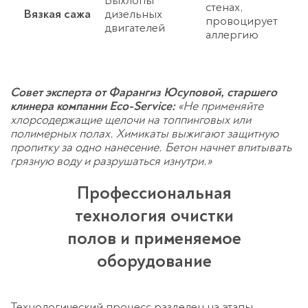
Выхлопы
о
стенах,
Вязкая сажа
дизельных
п
провоцирует
двигателей
п
аллергию
п
Совет эксперта от Фарангиз Юсуповой, старшего
клинера компании Eco-Service:
«Не применяйте
хлорсодержащие щелочи на топпинговых или
полимерных полах. Химикаты выжигают защитную
пропитку за одно нанесение. Бетон начнет впитывать
грязную воду и разрушаться изнутри.»
Профессиональная
технология очистки
полов и применяемое
оборудование
Технологический процесс разделен на этапы.