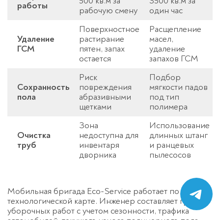
500 кв.м за
3500 кв.м за
работы
рабочую смену
один час
Поверхностное
Расщепление
Удаление
растирание
масел,
ГСМ
пятен, запах
удаление
остается
запахов ГСМ
Риск
Подбор
Сохранность
повреждения
мягкости падов
пола
абразивными
под тип
щетками
полимера
Зона
Использование
Очистка
недоступна для
длинных штанг
труб
инвентаря
и ранцевых
дворника
пылесосов
Мобильная бригада Eco-Service работает по
технологической карте. Инженер составляет график
уборочных работ с учетом сезонности, трафика