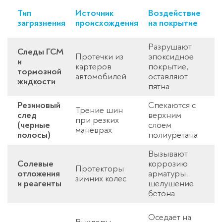
М
Тип
Источник
Воздействие
п
загрязнения
происхождения
на покрытие
у
Разрушают
Следы ГСМ
Н
Протечки из
эпоксидное
и
щ
картеров
покрытие,
тормозной
п
автомобилей
оставляют
жидкости
р
пятна
Резиновый
Спекаются с
Р
Трение шин
след
верхним
о
при резких
(черные
слоем
с
маневрах
полосы)
полиуретана
п
Вызывают
Н
Солевые
коррозию
Протекторы
с
отложения
арматуры,
зимних колес
с
и реагенты
шелушение
п
бетона
С
Оседает на