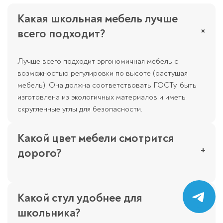
Какая школьная мебель лучше
×
всего подходит?
Лучше всего подходит эргономичная мебель с
возможностью регулировки по высоте (растущая
мебель). Она должна соответствовать ГОСТу, быть
изготовлена из экологичных материалов и иметь
скругленные углы для безопасности.
Какой цвет мебели смотрится
+
дорого?
Дорого и благородно смотрятся глубокие древесные
оттенки (дуб сонома, венге, орех), а также матовые
Какой стул удобнее для
нейтральные цвета: графитовый, кашемир или
+
школьника?
классический белый в сочетании с текстурой дерева.