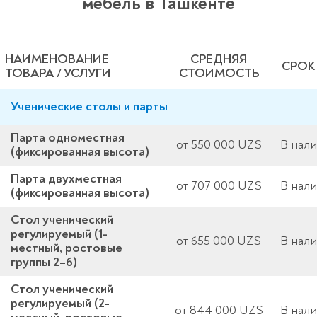
мебель в Ташкенте
НАИМЕНОВАНИЕ
СРЕДНЯЯ
СРОК
ТОВАРА / УСЛУГИ
СТОИМОСТЬ
Ученические столы и парты
Парта одноместная
от 550 000 UZS
В нали
(фиксированная высота)
Парта двухместная
от 707 000 UZS
В нали
(фиксированная высота)
Стол ученический
регулируемый (1-
от 655 000 UZS
В нали
местный, ростовые
группы 2–6)
Стол ученический
регулируемый (2-
от 844 000 UZS
В нали