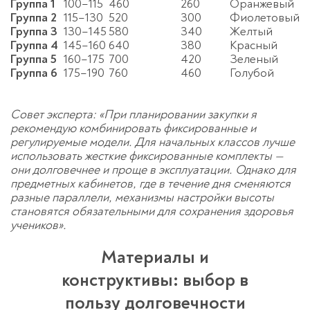
Группа 1
100–115
460
260
Оранжевый
Группа 2
115–130
520
300
Фиолетовый
Группа 3
130–145
580
340
Желтый
Группа 4
145–160
640
380
Красный
Группа 5
160–175
700
420
Зеленый
Группа 6
175–190
760
460
Голубой
Совет эксперта: «При планировании закупки я
рекомендую комбинировать фиксированные и
регулируемые модели. Для начальных классов лучше
использовать жесткие фиксированные комплекты —
они долговечнее и проще в эксплуатации. Однако для
предметных кабинетов, где в течение дня сменяются
разные параллели, механизмы настройки высоты
становятся обязательными для сохранения здоровья
учеников».
Материалы и
конструктивы: выбор в
пользу долговечности