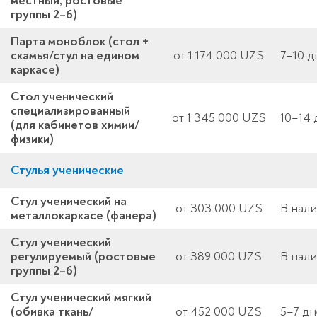
местный, ростовые
группы 2–6)
Парта моноблок (стол +
скамья/стул на едином
от 1 174 000 UZS
7–10 д
каркасе)
Стол ученический
специализированный
от 1 345 000 UZS
10–14 
(для кабинетов химии/
физики)
Стулья ученические
Стул ученический на
от 303 000 UZS
В нал
металлокаркасе (фанера)
Стул ученический
регулируемый (ростовые
от 389 000 UZS
В нали
группы 2–6)
Стул ученический мягкий
(обивка ткань/
от 452 000 UZS
5–7 д