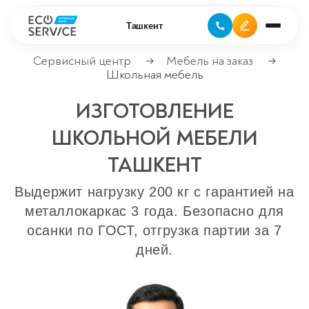
Ташкент
Сервисный центр
Мебель на заказ
→
→
Школьная мебель
Ремонт бытовой техники
ИЗГОТОВЛЕНИЕ
Ремонт климатической техники
ШКОЛЬНОЙ МЕБЕЛИ
Ремонт компьютерной техники
ТАШКЕНТ
Выдержит нагрузку 200 кг с гарантией на
Ремонт крупно бытовой техники
металлокаркас 3 года. Безопасно для
Ремонт офисной техники
осанки по ГОСТ, отгрузка партии за 7
дней.
Ремонт цифровой техники
Сервисные центры
Ремонт кофемашин