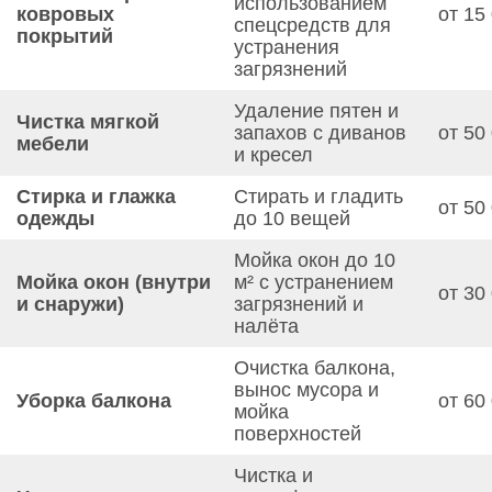
использованием
ковровых
от 15
спецсредств для
покрытий
устранения
загрязнений
Удаление пятен и
Чистка мягкой
запахов с диванов
от 50
мебели
и кресел
Стирка и глажка
Стирать и гладить
от 50
одежды
до 10 вещей
Мойка окон до 10
Мойка окон (внутри
м² с устранением
от 30
и снаружи)
загрязнений и
налёта
Очистка балкона,
вынос мусора и
Уборка балкона
от 60
мойка
поверхностей
Чистка и