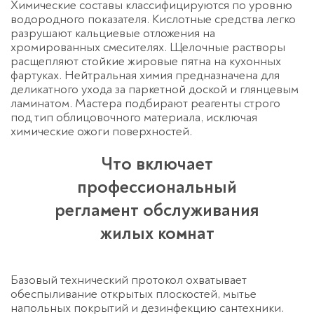
Химические составы классифицируются по уровню
водородного показателя. Кислотные средства легко
разрушают кальциевые отложения на
хромированных смесителях. Щелочные растворы
расщепляют стойкие жировые пятна на кухонных
фартуках. Нейтральная химия предназначена для
деликатного ухода за паркетной доской и глянцевым
Оставьте заявку
ламинатом. Мастера подбирают реагенты строго
под тип облицовочного материала, исключая
перезвоним в течение 3-х минут
химические ожоги поверхностей.
Что включает
профессиональный
регламент обслуживания
жилых комнат
Спасибо!
Менеджер свяжется с вами в
Базовый технический протокол охватывает
течение 3-x минут.
обеспыливание открытых плоскостей, мытье
напольных покрытий и дезинфекцию сантехники.