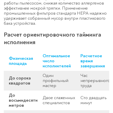
работы пылесосом, снижая количество аллергенов
эффективнее мокрой тряпки. Применение
промышленных фильтров стандарта HEPA надежно
удерживает собранный мусор внутри пластикового
бака устройства.
Расчет ориентировочного тайминга
исполнения
Оптимальное
Расчетное
Физическая
число
время
площадь
исполнителей
завершения
Один
Час
До сорока
профильный
непрерывного
квадратов
мастер
труда
До
Двое слаженных
Сто двадцать
восьмидесяти
специалистов
минут
метров