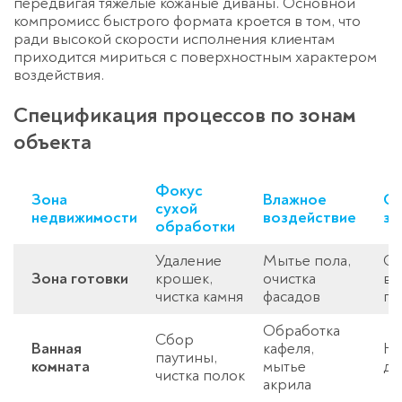
передвигая тяжелые кожаные диваны. Основной
компромисс быстрого формата кроется в том, что
ради высокой скорости исполнения клиентам
приходится мириться с поверхностным характером
воздействия.
Спецификация процессов по зонам
объекта
Фокус
Зона
Влажное
Сп
сухой
недвижимости
воздействие
за
обработки
Удаление
Мытье пола,
Об
Зона готовки
крошек,
очистка
ва
чистка камня
фасадов
па
Обработка
Сбор
Ванная
кафеля,
На
паутины,
комната
мытье
до
чистка полок
акрила