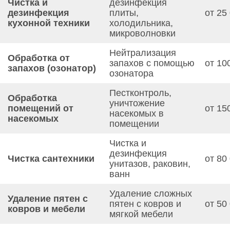
Чистка и
дезинфекция
дезинфекция
плиты,
от 25
кухонной техники
холодильника,
микроволновки
Нейтрализация
Обработка от
запахов с помощью
от 10
запахов (озонатор)
озонатора
Пестконтроль,
Обработка
уничтожение
помещений от
от 15
насекомых в
насекомых
помещении
Чистка и
дезинфекция
Чистка сантехники
от 80
унитазов, раковин,
ванн
Удаление сложных
Удаление пятен с
пятен с ковров и
от 50
ковров и мебели
мягкой мебели