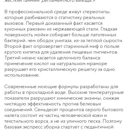
жесткий тайминг регламентного выезда.»
В профессиональной среде живут стереотипы,
которые разбиваются о статистику реальных
вызовов. Первый доказанный факт касается
кухонных раковин из нержавеющей стали. Гладкая
поверхность мойки собирает больше патогенных
бактерий, чем ободок унитаза, из-за теплой сырости.
Второй факт опровергает старинный миф о пользе
крутого кипятка для удаления пищевых пигментов.
Третий нюанс касается щелочного баланса:
применение кислот на натуральном мраморе
разрушает его кристаллическую решетку за одно
использование.
Современные моющие формулы разработаны для
работы в прохладной воде. Высокие температурные
показатели разрушают химические энзимы, снижая
чистящую эффективность против белковых
соединений. Семьдесят процентов серого бытового
налета состоит из частиц человеческой кожи и
текстильного ворса, а не из уличного песка. Поэтому
базовая
экспресс уборка
стартует с педантичной