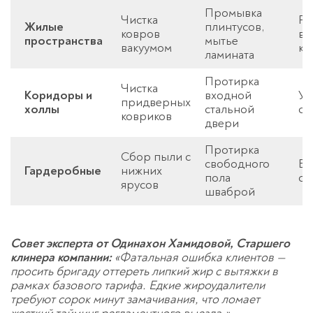
Промывка
Чистка
Ра
Жилые
плинтусов,
ковров
ве
пространства
мытье
вакуумом
кр
ламината
Протирка
Чистка
Коридоры и
входной
Уд
придверных
холлы
стальной
с 
ковриков
двери
Протирка
Сбор пыли с
свободного
Вы
Гардеробные
нижних
пола
об
ярусов
шваброй
Совет эксперта от Одинахон Хамидовой, Старшего
клинера компании:
«Фатальная ошибка клиентов —
просить бригаду оттереть липкий жир с вытяжки в
рамках базового тарифа. Едкие жироудалители
требуют сорок минут замачивания, что ломает