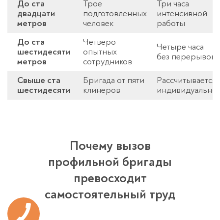
До ста
Трое
Три часа
двадцати
подготовленных
интенсивной
метров
человек
работы
До ста
Четверо
Четыре часа
шестидесяти
опытных
без перерывов
метров
сотрудников
Свыше ста
Бригада от пяти
Рассчитывается
шестидесяти
клинеров
индивидуально
Почему вызов
профильной бригады
превосходит
самостоятельный труд