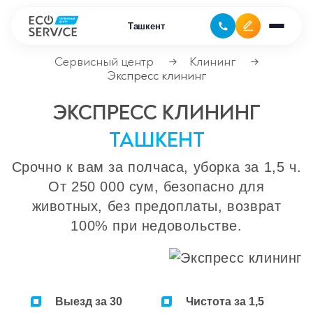
Ташкент
Сервисный центр
Клининг
→
→
Экспресс клининг
Ремонт бытовой техники
ЭКСПРЕСС КЛИНИНГ
Ремонт климатической техники
ТАШКЕНТ
Ремонт компьютерной техники
Срочно к вам за полчаса, уборка за 1,5 ч.
От 250 000 сум, безопасно для
Ремонт крупно бытовой техники
животных, без предоплаты, возврат
100% при недовольстве.
Ремонт офисной техники
Ремонт цифровой техники
Сервисные центры
Выезд за 30
Чистота за 1,5
Ремонт кофемашин