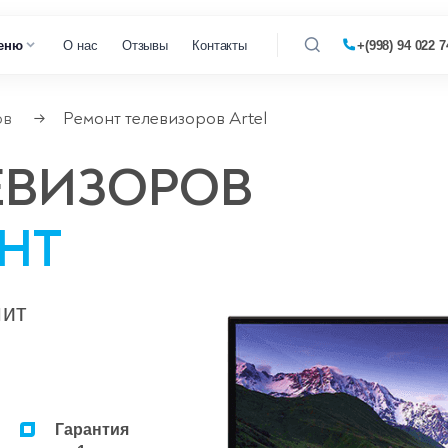
еню
О нас
Отзывы
Контакты
+(998) 94 022 7
ов
Ремонт телевизоров Artel
→
 кофемашин
ЕВИЗОРОВ
 микроволновок
НТ
 парогенераторов
 пылесосов
нит
Гарантия