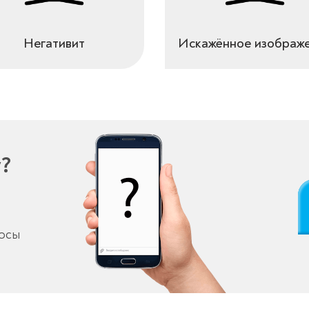
Негативит
Искажённое изображ
у?
росы