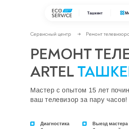
Ташкент
М
Сервисный центр
Ремонт телевизор
→
Ремонт
Ремонт бытовой техники
РЕМОНТ ТЕЛ
Ремонт
Ремонт климатической техники
ARTEL
ТАШКЕ
Ремонт
Ремонт компьютерной техники
Ремонт
Ремонт крупно бытовой техники
Мастер с опытом 15 лет почи
ваш телевизор за пару часов!
Ремонт офисной техники
Ремонт цифровой техники
Диагностика
Выезд мастера
Сервисные центры