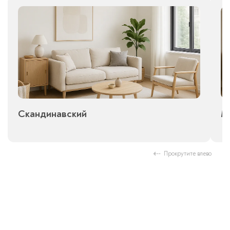
Скандинавский
М
Прокрутите влево