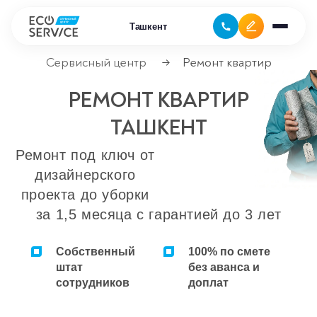
Ташкент
Сервисный центр
Ремонт квартир
→
РЕМОНТ КВАРТИР
Ремонт бытовой техники
ТАШКЕНТ
Ремонт климатической техники
Ремонт под ключ от
Ремонт компьютерной техники
дизайнерского
проекта до уборки
Ремонт крупно бытовой техники
за 1,5 месяца с гарантией до 3 лет
Ремонт офисной техники
Собственный
100% по смете
Ремонт цифровой техники
штат
без аванса и
сотрудников
доплат
Сервисные центры
Ремонт кофемашин