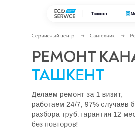
Ташкент
М
Сервисный центр
Сантехник
Р
→
→
Ремонт
Ремонт бытовой техники
РЕМОНТ КА
Ремонт
Ремонт климатической техники
ТАШКЕНТ
Ремонт
Ремонт компьютерной техники
Ремонт
Ремонт крупно бытовой техники
Делаем ремонт за 1 визит,
работаем 24/7, 97% случаев б
Ремонт офисной техники
разбора труб, гарантия 12 ме
Ремонт цифровой техники
без повторов!
Сервисные центры