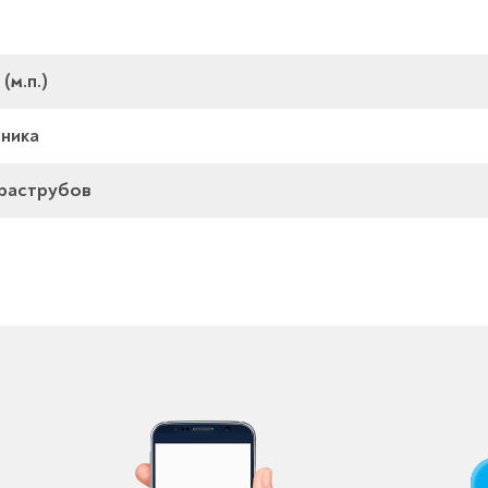
(м.п.)
йника
 раструбов