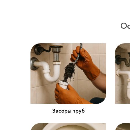
Ос
Засоры труб