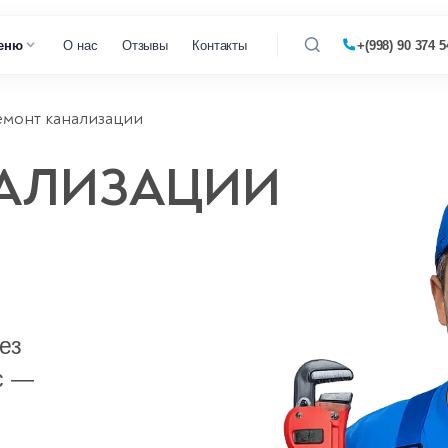
еню
О нас
Отзывы
Контакты
+(998) 90 374 5
емонт канализации
 кофемашин
НАЛИЗАЦИИ
 микроволновок
 парогенераторов
 пылесосов
ез
с —