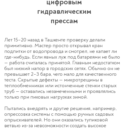
цифровым
гидравлическим
прессам
Спасибо!
Менеджер свяжется с вами в
Лет 15–20 назад в Ташкенте проверку делали
течение 3-x минут.
примитивно. Мастер просто открывал кран
подпитки от водопровода и смотрел, не капает ли
где-нибудь. Если явных луж под батареями не было
— работа считалась принятой. Главным недостатком
был низкий напор в городских сетях. Обычно он не
превышает 2–3 бара, чего мало для качественного
теста. Скрытые дефекты — микротрещины в
теплообменниках или истонченные стенки старых
труб — оставались незамеченными и проявлялись
только при пиковых нагрузках зимой.
Пытались внедрять и другие решения, например,
опрессовка системы
с помощью ручных садовых
опрыскивателей. Но они оказались тупиковой
ветвью из-за невозможности создать высокое