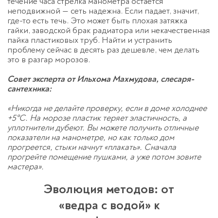
течение часа стрелка манометра остается
неподвижной — сеть надежна. Если падает, значит,
где-то есть течь. Это может быть плохая затяжка
гайки, заводской брак радиатора или некачественная
пайка пластиковых труб. Найти и устранить
проблему сейчас в десять раз дешевле, чем делать
это в разгар морозов.
Совет эксперта от Ильхома Махмудова, слесаря-
сантехника:
«Никогда не делайте проверку, если в доме холоднее
+5°C. На морозе пластик теряет эластичность, а
уплотнители дубеют. Вы можете получить отличные
показатели на манометре, но как только дом
прогреется, стыки начнут «плакать». Сначала
прогрейте помещение пушками, а уже потом зовите
Оставьте заявку
мастера».
перезвоним в течение 3-х минут
Эволюция методов: от
«ведра с водой» к