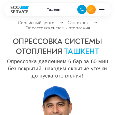
Ташкент
Сервисный центр
Сантехник
→
→
Опрессовка системы отопления
Ремонт бытовой техники
ОПРЕССОВКА СИСТЕМЫ
Ремонт климатической техники
ОТОПЛЕНИЯ
ТАШКЕНТ
Ремонт компьютерной техники
Опрессовка давлением 6 бар за 60 мин
без вскрытий: находим скрытые утечки
Ремонт крупно бытовой техники
до пуска отопления!
Ремонт офисной техники
Ремонт цифровой техники
Сервисные центры
Ремонт кофемашин