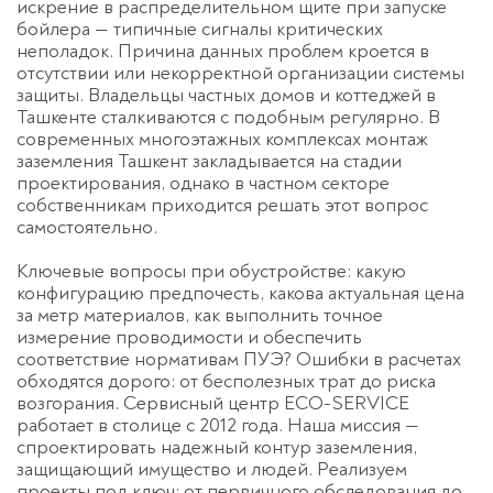
искрение в распределительном щите при запуске
бойлера — типичные сигналы критических
неполадок. Причина данных проблем кроется в
отсутствии или некорректной организации системы
защиты. Владельцы частных домов и коттеджей в
Оставьте заявку
Ташкенте сталкиваются с подобным регулярно. В
перезвоним в течение 3-х минут
современных многоэтажных комплексах
монтаж
заземления Ташкент
закладывается на стадии
проектирования, однако в частном секторе
собственникам приходится решать этот вопрос
самостоятельно.
Ключевые вопросы при обустройстве: какую
конфигурацию предпочесть, какова актуальная цена
за метр материалов, как выполнить точное
измерение проводимости и обеспечить
соответствие нормативам ПУЭ? Ошибки в расчетах
Спасибо!
обходятся дорого: от бесполезных трат до риска
Менеджер свяжется с вами в
течение 3-x минут.
возгорания. Сервисный центр
ECO-SERVICE
работает в столице с 2012 года. Наша миссия —
спроектировать надежный контур заземления,
защищающий имущество и людей. Реализуем
проекты под ключ: от первичного обследования до