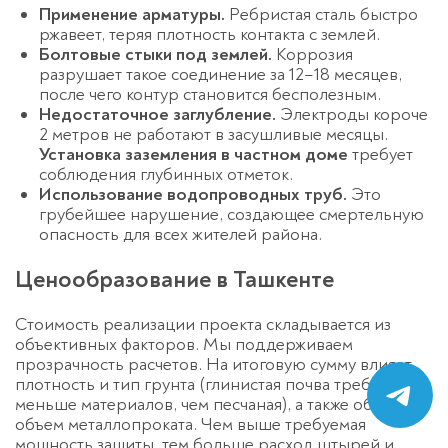
Применение арматуры.
Ребристая сталь быстро
ржавеет, теряя плотность контакта с землей.
Болтовые стыки под землей.
Коррозия
разрушает такое соединение за 12–18 месяцев,
после чего контур становится бесполезным.
Недостаточное заглубление.
Электроды короче
2 метров не работают в засушливые месяцы.
Установка заземления в частном доме
требует
соблюдения глубинных отметок.
Использование водопроводных труб.
Это
грубейшее нарушение, создающее смертельную
опасность для всех жителей района.
Ценообразование в Ташкенте
Стоимость реализации проекта складывается из
объективных факторов. Мы поддерживаем
прозрачность расчетов. На итоговую сумму влияет
плотность и тип грунта (глинистая почва требует
меньше материалов, чем песчаная), а также общий
объем металлопроката. Чем выше требуемая
мощность защиты, тем больше расход штырей и