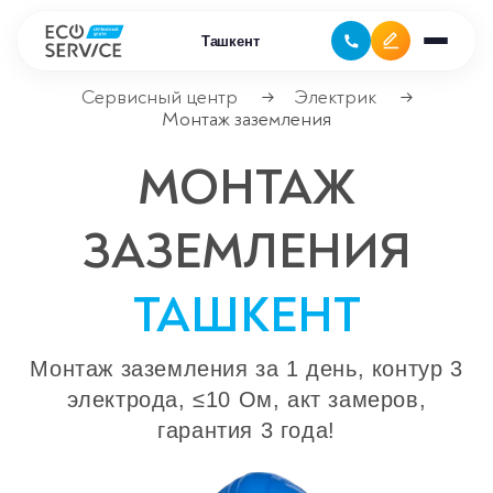
Ташкент
Сервисный центр
Электрик
→
→
Монтаж заземления
Ремонт бытовой техники
МОНТАЖ
Ремонт климатической техники
ЗАЗЕМЛЕНИЯ
Ремонт компьютерной техники
ТАШКЕНТ
Ремонт крупно бытовой техники
Ремонт офисной техники
Монтаж заземления за 1 день, контур 3
электрода, ≤10 Ом, акт замеров,
Ремонт цифровой техники
гарантия 3 года!
Сервисные центры
Ремонт кофемашин